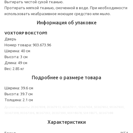
Вытирать чистой сухой тканью.
Протирать мягкой тканью, смоченной в воде. При необходимости
использовать неабразивное моющее средство или мыло.
Информация об упаковке
VOXTORP ВОКСТОРП
Дверь
Номер товара: 903.673.96
Ширина: 40 см
Высота: 3 см
Длина: 49 см
Вес: 2.85 кг
Подробнее о размере товара
Ширина: 39.6 см
Высота: 39.7 см
Толщина: 2.1 см
Другие варианты: 20367408, 20367413, 60367411, 10367404, 50367402, 90367400,
50367398, 90367396, 80367392, 20367390, 90418678, 50418675, 60367388
Характеристики
Бренд
IKEA