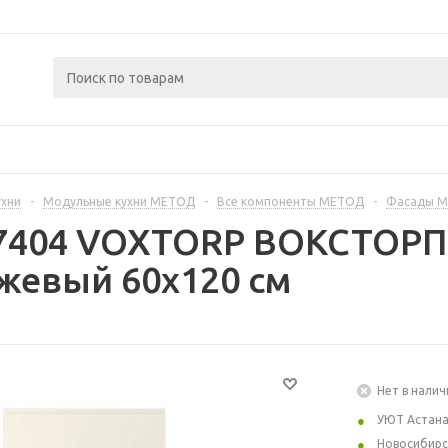
ухни
-
Модульные кухни МЕТОД
-
Все компоненты МЕТОД
-
Фасады 
67404 VOXTORP ВОКСТОРП 
жевый 60x120 см
Нет в налич
УЮТ Астан
Новосибирс