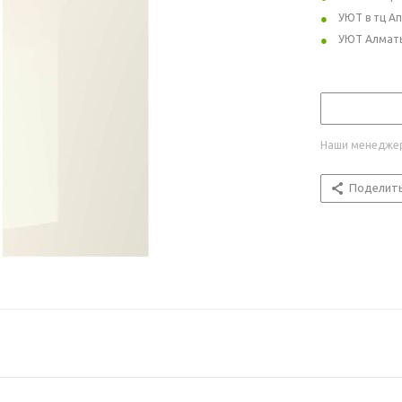
УЮТ в тц А
УЮТ Алмат
Наши менеджер
Поделит