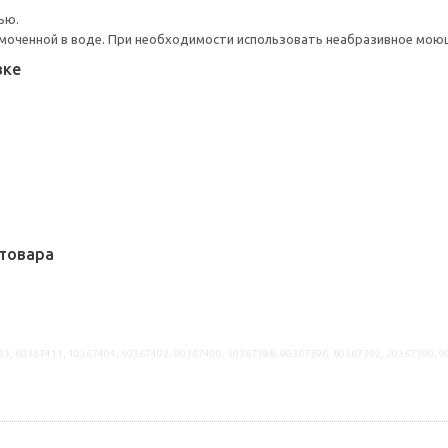
ью.
моченной в воде. При необходимости использовать неабразивное мою
вке
товара
13, 60367411, 10367404, 50367402, 90367400, 50367398, 90367396, 80367392, 20367390, 