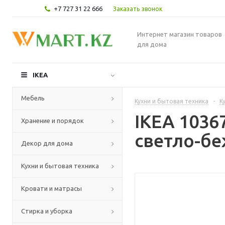
+7 727 31 22 666
Заказать звонок
Интернет магазин товаров
для дома
IKEA
Мебель
Кухни и бытовая техника
-
К
IKEA 103
Хранение и порядок
светло-бе
Декор для дома
Кухни и бытовая техника
Кровати и матрасы
Стирка и уборка