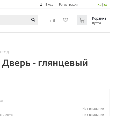
Вход
Регистрация
KZ
|
RU
0
Корзина
пуста
МЕТОД
Дверь - глянцевый
ии
а
Нет в наличии
к, Лента
Нет в наличии