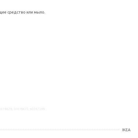
щее средство или мыло.
90418678, 50418675, 60367388
IKEA