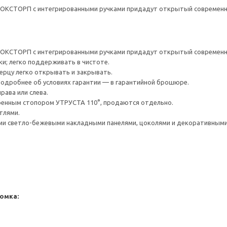
ВОКСТОРП с интегрированными ручками придадут открытый современны
ВОКСТОРП с интегрированными ручками придадут открытый современны
ки; легко поддерживать в чистоте.
верцу легко открывать и закрывать.
 Подробнее об условиях гарантии — в гарантийной брошюре.
рава или слева.
оенным стопором УТРУСТА 110°, продаются отдельно.
тлями.
и светло-бежевыми накладными панелями, цоколями и декоративным
омка: