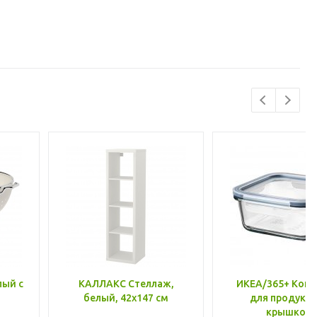
лый с
КАЛЛАКС Стеллаж,
ИКЕА/365+ Конт
белый, 42x147 см
для продукто
крышкой,