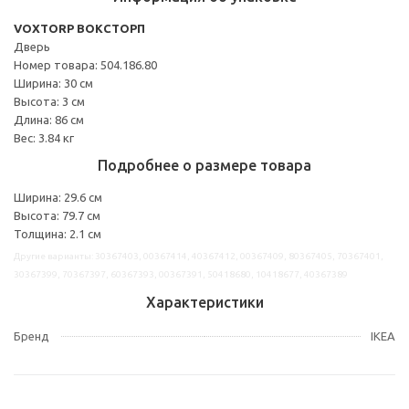
VOXTORP ВОКСТОРП
Дверь
Номер товара: 504.186.80
Ширина: 30 см
Высота: 3 см
Длина: 86 см
Вес: 3.84 кг
Подробнее о размере товара
Ширина: 29.6 см
Высота: 79.7 см
Толщина: 2.1 см
Другие варианты: 30367403, 00367414, 40367412, 00367409, 80367405, 70367401,
30367399, 70367397, 60367393, 00367391, 50418680, 10418677, 40367389
Характеристики
Бренд
IKEA