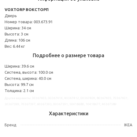
VOXTORP ВОКСТОРП
Дверь
Номер товара: 003.673.91
Ширина: 34 см
Высота: 3 см
Длина: 106 см
Вес: 6.44 кг
Подробнее о размере товара
Ширина: 39.6 см
Система, высота: 100.0 см
Система, ширина: 40.0 см
Высота: 99.7 см
Толщина: 2.1 см
Другие варианты: 30367403, 00367414, 40367412, 00367409, 80367405, 70367401,
30367399, 70367397, 60367393, 00367391, 50418680, 10418677, 40367389
Характеристики
Бренд
IKEA