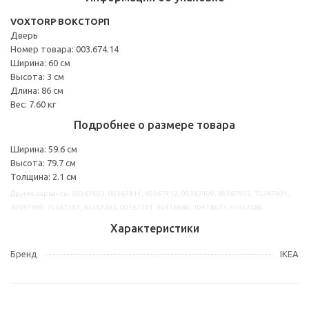
VOXTORP ВОКСТОРП
Дверь
Номер товара: 003.674.14
Ширина: 60 см
Высота: 3 см
Длина: 86 см
Вес: 7.60 кг
Подробнее о размере товара
Ширина: 59.6 см
Высота: 79.7 см
Толщина: 2.1 см
Другие варианты: 30367403, 00367414, 40367412, 00367409, 80367405, 70367401,
30367399, 70367397, 60367393, 00367391, 50418680, 10418677, 40367389
Характеристики
Бренд
IKEA