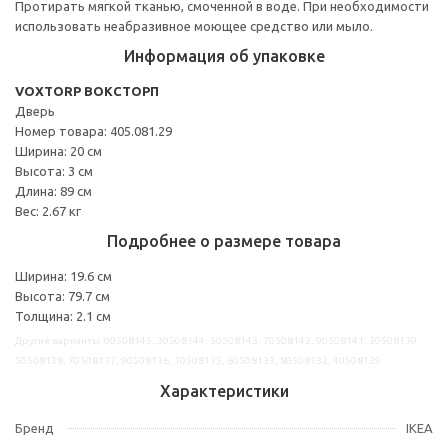
Протирать мягкой тканью, смоченной в воде. При необходимости
использовать неабразивное моющее средство или мыло.
Информация об упаковке
VOXTORP ВОКСТОРП
Дверь
Номер товара: 405.081.29
Ширина: 20 см
Высота: 3 см
Длина: 89 см
Вес: 2.67 кг
Подробнее о размере товара
Ширина: 19.6 см
Высота: 79.7 см
Толщина: 2.1 см
Другие варианты: 00508145, 30508144, 50508143, 70508142, 90508141, 30508139,
50508138, 70508137, 90508136, 10508135, 60508133, 80508132, 40508129
Характеристики
Бренд
IKEA