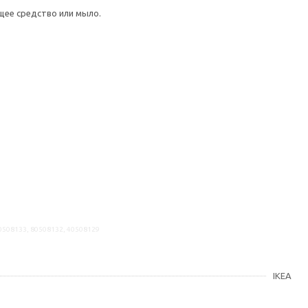
щее средство или мыло.
60508133, 80508132, 40508129
IKEA