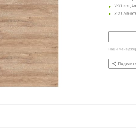
УЮТ в тц А
УЮТ Алмат
Наши менеджер
Поделит