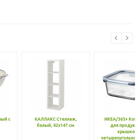
лый с
КАЛЛАКС Стеллаж,
ИКЕА/365+ Конт
белый, 42x147 см
для продукто
крышкой,
четырехугольной