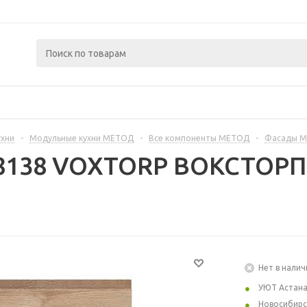
ухни
-
Модульные кухни МЕТОД
-
Все компоненты МЕТОД
-
Фасады 
8138 VOXTORP ВОКСТОРП 
Нет в налич
УЮТ Астан
Новосибирс