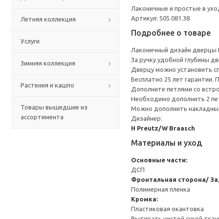
Лаконичные и простые в ухо
Артикул: 505.081.38
Летняя коллекция
Подробнее о товаре
Услуги
Лаконичный дизайн дверцы 
За ручку удобной глубины д
Зимняя коллекция
Дверцу можно установить сп
Бесплатно 25 лет гарантии.
Растения и кашпо
Дополните петлями со встро
Необходимо дополнить 2 пе
Товары вышедшие из
Можно дополнить накладным
ассортимента
Дизайнер:
H Preutz/W Braasch
Материалы и уход
Основные части:
ДСП
Фронтальная сторона/ За
Полимерная пленка
Кромка:
Пластиковая окантовка
Вытирать чистой сухой ткан