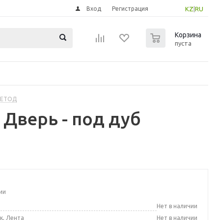
Вход
Регистрация
KZ
|
RU
0
Корзина
пуста
МЕТОД
Дверь - под дуб
ии
а
Нет в наличии
к, Лента
Нет в наличии