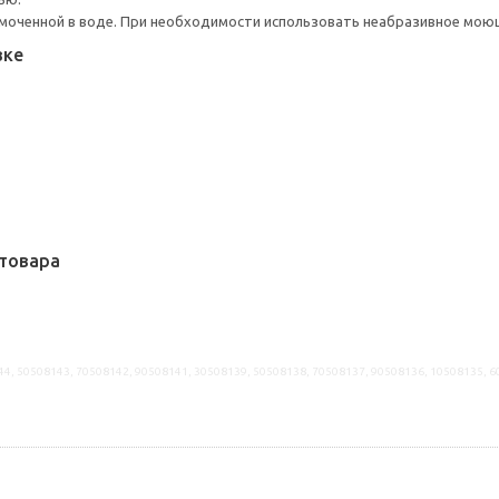
моченной в воде. При необходимости использовать неабразивное мою
вке
товара
44, 50508143, 70508142, 90508141, 30508139, 50508138, 70508137, 90508136, 10508135, 