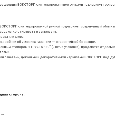
де дверцы ВОКСТОРП с интегрированными ручками подчеркнут горизон
ВОКСТОРП с интегрированной ручкой подчеркнет современный облик в
верцу легко открывать и закрывать.
рава или слева.
 Подробнее об условиях гарантии — в гарантийной брошюре.
енным стопором УТРУСТА 110° (2 шт. в упаковке), продаются отдельно
тлями.
и панелями, цоколями и декоративными карнизами ВОКСТОРП под дуб
дняя сторона:
ью.