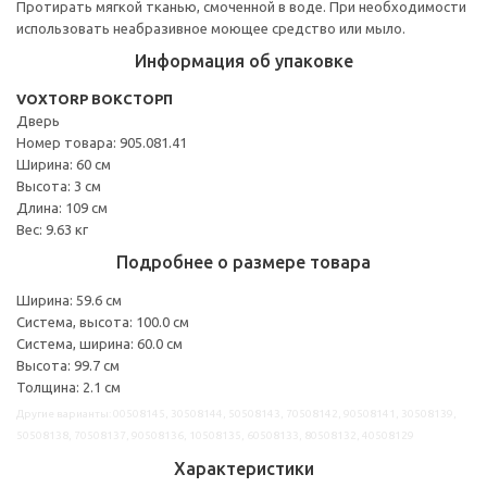
Протирать мягкой тканью, смоченной в воде. При необходимости
использовать неабразивное моющее средство или мыло.
Информация об упаковке
VOXTORP ВОКСТОРП
Дверь
Номер товара: 905.081.41
Ширина: 60 см
Высота: 3 см
Длина: 109 см
Вес: 9.63 кг
Подробнее о размере товара
Ширина: 59.6 см
Система, высота: 100.0 см
Система, ширина: 60.0 см
Высота: 99.7 см
Толщина: 2.1 см
Другие варианты: 00508145, 30508144, 50508143, 70508142, 90508141, 30508139,
50508138, 70508137, 90508136, 10508135, 60508133, 80508132, 40508129
Характеристики