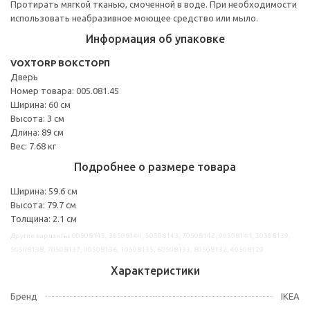
Протирать мягкой тканью, смоченной в воде. При необходимости
использовать неабразивное моющее средство или мыло.
Информация об упаковке
VOXTORP ВОКСТОРП
Дверь
Номер товара: 005.081.45
Ширина: 60 см
Высота: 3 см
Длина: 89 см
Вес: 7.68 кг
Подробнее о размере товара
Ширина: 59.6 см
Высота: 79.7 см
Толщина: 2.1 см
Другие варианты: 00508145, 30508144, 50508143, 70508142, 90508141, 30508139,
50508138, 70508137, 90508136, 10508135, 60508133, 80508132, 40508129
Характеристики
Бренд
IKEA