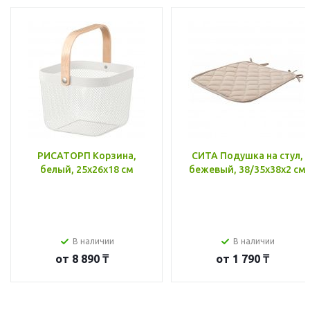
РИСАТОРП Корзина,
СИТА Подушка на стул,
белый, 25x26x18 см
бежевый, 38/35x38x2 см
В наличии
В наличии
от
8 890 ₸
от
1 790 ₸