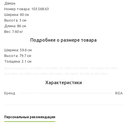
Дверь
Номер товара: 103.568.63
Ширина: 60 см
Высота: 3 см
Длина: 86 см
Вес: 7.60 кг
Подробнее о размере товара
Ширина: 59.6 см
Высота: 79.7 см
Толщина: 2.1 см
Другие варианты: 30356862, 10356863, 50356861, 90356859, 10356858, 30356857,
50356856, 70356855, 20356853, 40356852, 70418679, 30418676, 60356851
Характеристики
Бренд
IKEA
Персональные рекомендации