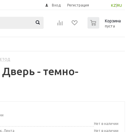
Вход
Регистрация
KZ
|
RU
0
Корзина
пуста
МЕТОД
Дверь - темно-
ии
а
Нет в наличии
к, Лента
Нет в наличии