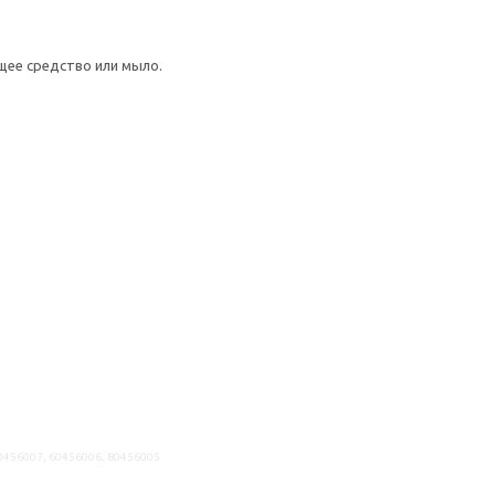
щее средство или мыло.
40456007, 60456006, 80456005