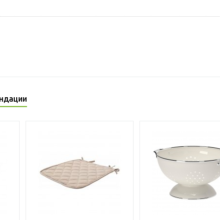
ндации