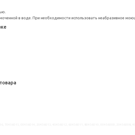
ью.
моченной в воде. При необходимости использовать неабразивное мою
вке
товара
16, 70456015, 00456014, 20456013, 40456012, 60456011, 80456010, 00456009, 20456008, 