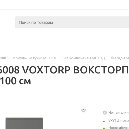
ухни
-
Модульные кухни МЕТОД
-
Все компоненты МЕТОД
-
Фасады 
6008 VOXTORP ВОКСТОРП 
100 см
Нет в налич
УЮТ Астан
Новосибирс