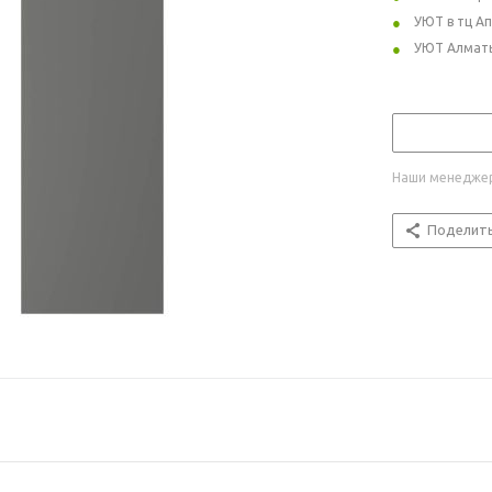
УЮТ в тц А
УЮТ Алмат
Наши менеджер
Поделит