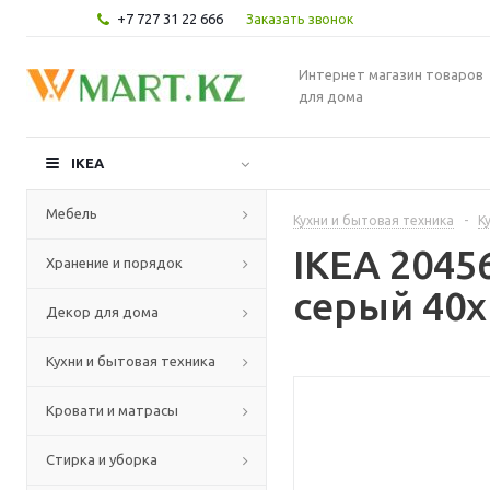
+7 727 31 22 666
Заказать звонок
Интернет магазин товаров
для дома
IKEA
Мебель
Кухни и бытовая техника
-
К
IKEA 2045
Хранение и порядок
серый 40x
Декор для дома
Кухни и бытовая техника
Кровати и матрасы
Стирка и уборка