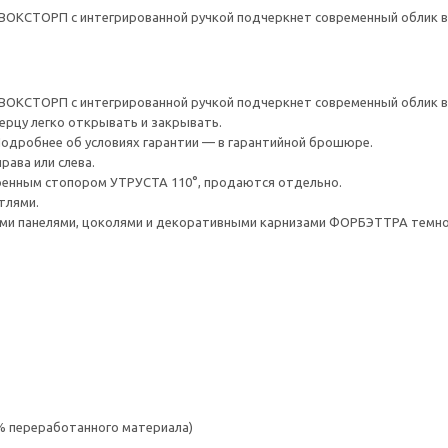
ВОКСТОРП с интегрированной ручкой подчеркнет современный облик в
ВОКСТОРП с интегрированной ручкой подчеркнет современный облик в
верцу легко открывать и закрывать.
 Подробнее об условиях гарантии — в гарантийной брошюре.
рава или слева.
оенным стопором УТРУСТА 110°, продаются отдельно.
тлями.
и панелями, цоколями и декоративными карнизами ФОРБЭТТРА темно-
 % переработанного материала)