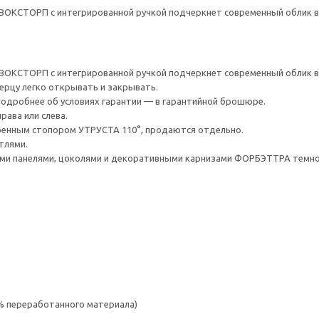
ВОКСТОРП с интегрированной ручкой подчеркнет современный облик в
ВОКСТОРП с интегрированной ручкой подчеркнет современный облик в
верцу легко открывать и закрывать.
 Подробнее об условиях гарантии — в гарантийной брошюре.
рава или слева.
оенным стопором УТРУСТА 110°, продаются отдельно.
тлями.
и панелями, цоколями и декоративными карнизами ФОРБЭТТРА темно-
 % переработанного материала)