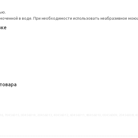
ью.
моченной в воде. При необходимости использовать неабразивное мою
вке
товара
16, 70456015, 00456014, 20456013, 40456012, 60456011, 80456010, 00456009, 20456008, 