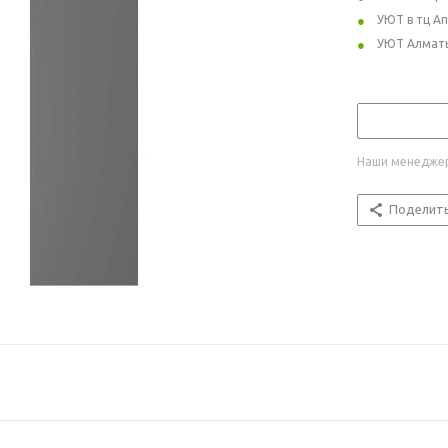
УЮТ в тц А
УЮТ Алмат
Наши менеджер
Поделит