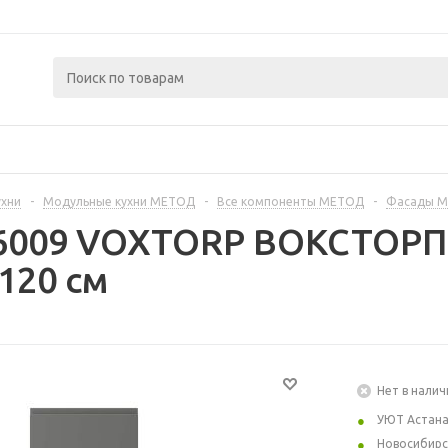
ухни
-
Модульные кухни МЕТОД
-
Все компоненты МЕТОД
-
Фасады 
6009 VOXTORP ВОКСТОРП 
120 см
Нет в налич
УЮТ Астан
Новосибирс