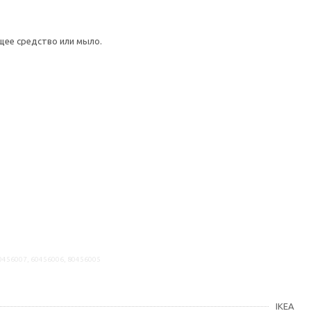
щее средство или мыло.
40456007, 60456006, 80456005
IKEA