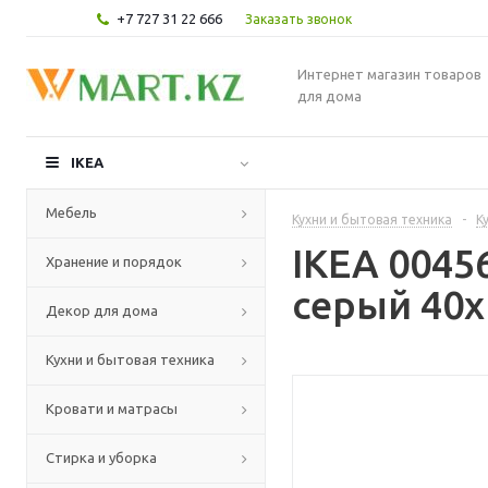
+7 727 31 22 666
Заказать звонок
Интернет магазин товаров
для дома
IKEA
Мебель
Кухни и бытовая техника
-
К
IKEA 0045
Хранение и порядок
серый 40x
Декор для дома
Кухни и бытовая техника
Кровати и матрасы
Стирка и уборка