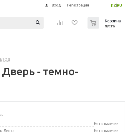
Вход
Регистрация
KZ
|
RU
0
Корзина
пуста
МЕТОД
Дверь - темно-
ии
а
Нет в наличии
к, Лента
Нет в наличии