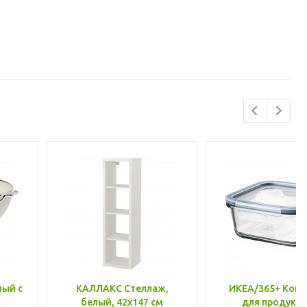
лый с
КАЛЛАКС Стеллаж,
ИКЕА/365+ Конт
белый, 42x147 см
для продукто