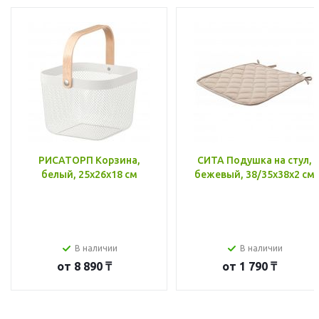
РИСАТОРП Корзина,
СИТА Подушка на стул,
белый, 25x26x18 см
бежевый, 38/35x38x2 см
В наличии
В наличии
от
8 890 ₸
от
1 790 ₸