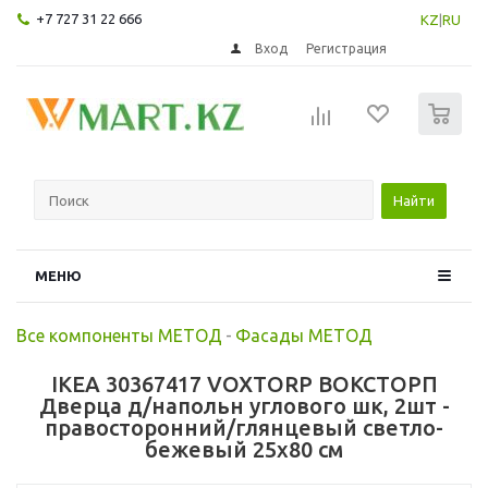
+7 727 31 22 666
KZ
|
RU
Вход
Регистрация
0
Найти
МЕНЮ
Все компоненты МЕТОД
-
Фасады МЕТОД
IKEA 30367417 VOXTORP ВОКСТОРП
Дверца д/напольн углового шк, 2шт -
правосторонний/глянцевый светло-
бежевый 25x80 см