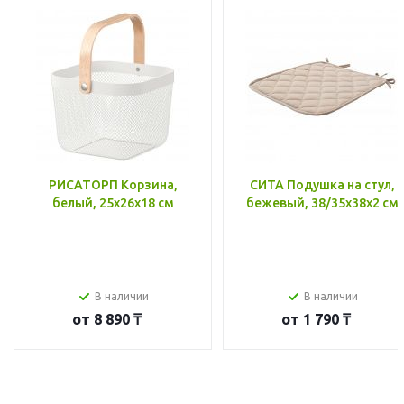
РИСАТОРП Корзина,
СИТА Подушка на стул,
белый, 25x26x18 см
бежевый, 38/35x38x2 см
В наличии
В наличии
от
8 890 ₸
от
1 790 ₸