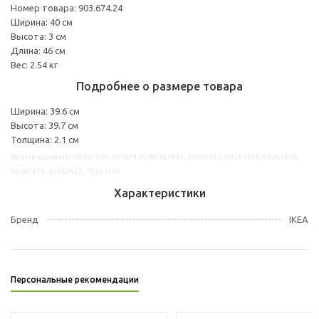
Номер товара: 903.674.24
Ширина: 40 см
Высота: 3 см
Длина: 46 см
Вес: 2.54 кг
Подробнее о размере товара
Ширина: 39.6 см
Высота: 39.7 см
Толщина: 2.1 см
Другие варианты: 60367430, 30367436, 80367434, 20367432, 00367428, 40367426,
90367424, 30367422, 70367420
Характеристики
Бренд
IKEA
Персональные рекомендации