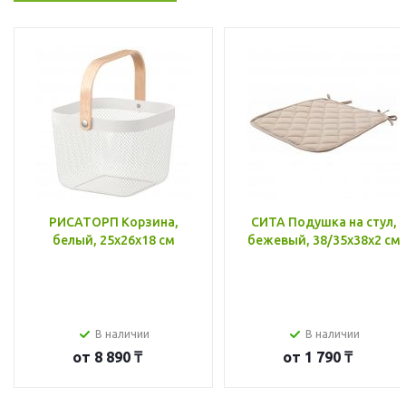
РИСАТОРП Корзина,
СИТА Подушка на стул,
белый, 25x26x18 см
бежевый, 38/35x38x2 см
В наличии
В наличии
от
8 890 ₸
от
1 790 ₸