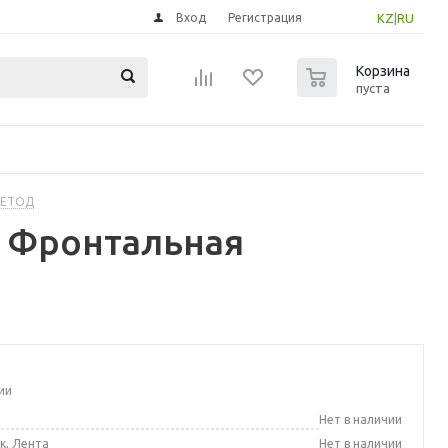
Вход
Регистрация
KZ
|
RU
0
Корзина
пуста
МЕТОД
 Фронтальная
ии
а
Нет в наличии
к, Лента
Нет в наличии