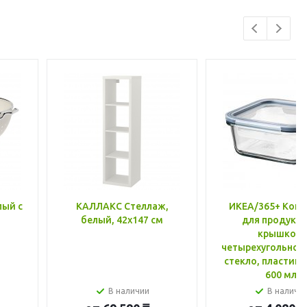
лый с
КАЛЛАКС Стеллаж,
ИКЕА/365+ Конт
белый, 42x147 см
для продукто
крышкой,
четырехугольной
стекло, пластик 
600 мл
В наличии
В наличи