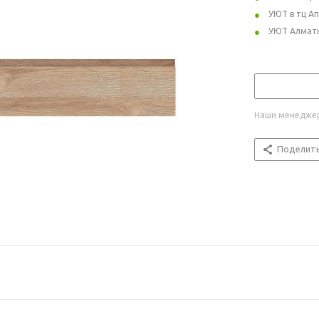
УЮТ в тц А
УЮТ Алмат
Наши менеджер
Поделит