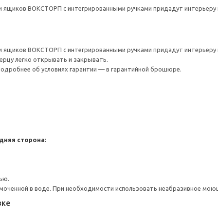
и ящиков ВОКСТОРП с интегрированными ручками придадут интерьеру 
и ящиков ВОКСТОРП с интегрированными ручками придадут интерьеру 
верцу легко открывать и закрывать.
 Подробнее об условиях гарантии — в гарантийной брошюре.
дняя сторона:
ью.
моченной в воде. При необходимости использовать неабразивное мою
вке