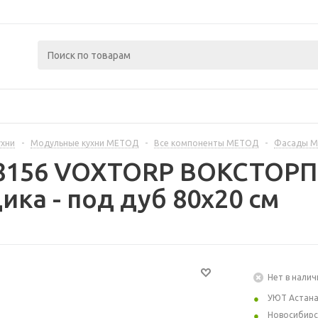
ухни
-
Модульные кухни МЕТОД
-
Все компоненты МЕТОД
-
Фасады 
08156 VOXTORP ВОКСТОРП
ика - под дуб 80x20 см
Нет в налич
УЮТ Астан
Новосибирс