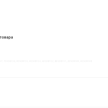
товара
57, 70508156, 90508155, 40508153, 60508152, 80508151, 20508149, 40508148