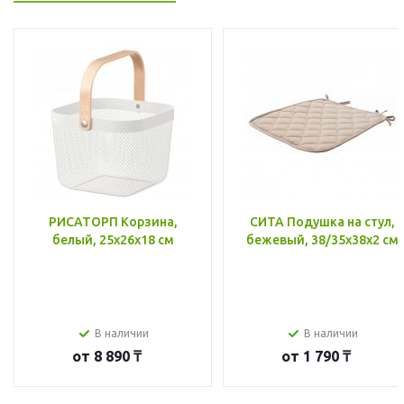
РИСАТОРП Корзина,
СИТА Подушка на стул,
белый, 25x26x18 см
бежевый, 38/35x38x2 см
В наличии
В наличии
от
8 890 ₸
от
1 790 ₸