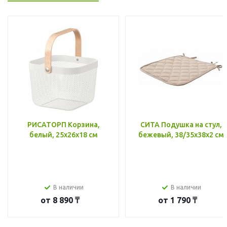
РИСАТОРП Корзина,
СИТА Подушка на стул,
белый, 25x26x18 см
бежевый, 38/35x38x2 см
В наличии
В наличии
от
8 890 ₸
от
1 790 ₸