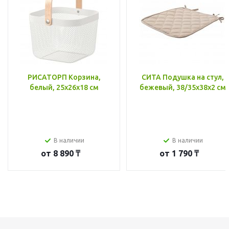
РИСАТОРП Корзина,
СИТА Подушка на стул,
белый, 25x26x18 см
бежевый, 38/35x38x2 см
В наличии
В наличии
от
8 890 ₸
от
1 790 ₸