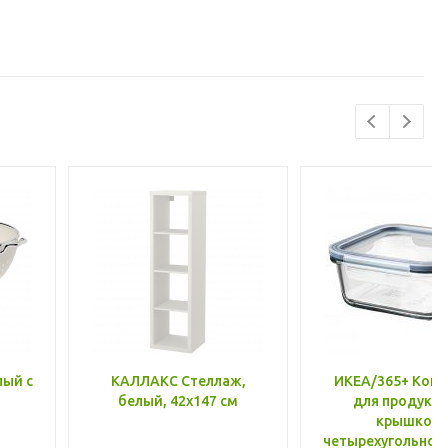
лый с
КАЛЛАКС Стеллаж,
ИКЕА/365+ Конт
белый, 42x147 см
для продукто
крышкой,
четырехугольной