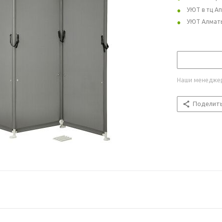
УЮТ в тц А
УЮТ Алмат
Наши менеджер
Поделит