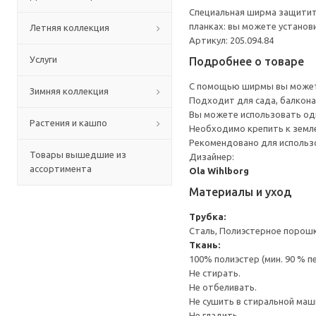
Специальная ширма защитит 
планках: вы можете установ
Летняя коллекция
Артикул: 205.094.84
Услуги
Подробнее о товаре
С помощью ширмы вы можете
Зимняя коллекция
Подходит для сада, балкона
Вы можете использовать одн
Растения и кашпо
Необходимо крепить к земле
Рекомендовано для использо
Товары вышедшие из
Дизайнер:
ассортимента
Ola Wihlborg
Материалы и уход
Трубка:
Сталь, Полиэстерное порош
Ткань:
100% полиэстер (мин. 90 % 
Не стирать.
Не отбеливать.
Не сушить в стиральной маш
Не гладить.