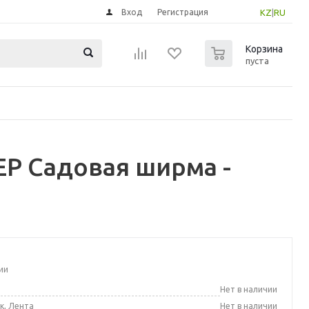
Вход
Регистрация
KZ
|
RU
0
Корзина
пуста
Р Садовая ширма -
ии
а
Нет в наличии
к, Лента
Нет в наличии