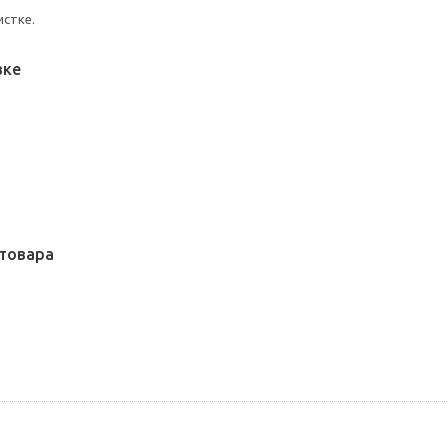
истке.
вке
товара