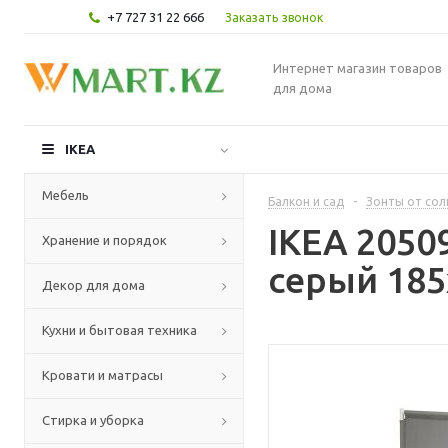
+7 727 31 22 666
Заказать звонок
Интернет магазин товаров
для дома
IKEA
Мебель
Балкон и сад
-
Зонты от сол
IKEA 205
Хранение и порядок
серый 185
Декор для дома
Кухни и бытовая техника
Кровати и матрасы
Стирка и уборка