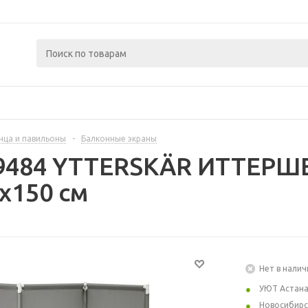
нца и павильоны
-
Балконные экраны
09484 YTTERSKÄR ИТТЕРШЕ
x150 см
Нет в налич
УЮТ Астан
Новосибирс