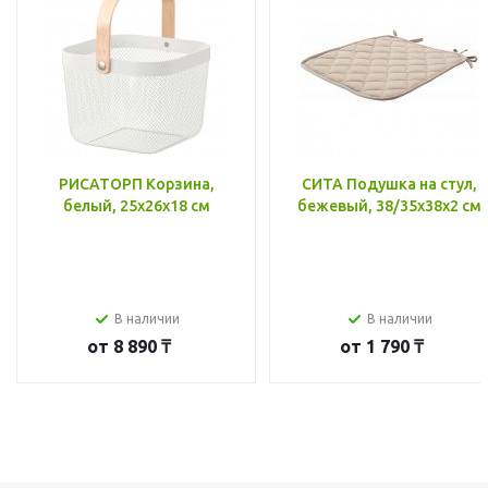
РИСАТОРП Корзина,
СИТА Подушка на стул,
белый, 25x26x18 см
бежевый, 38/35x38x2 см
В наличии
В наличии
от
8 890 ₸
от
1 790 ₸