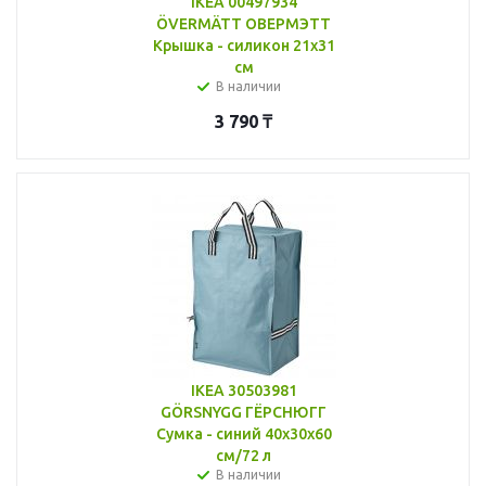
IKEA 00497934
ÖVERMÄTT ОВЕРМЭТТ
Крышка - силикон 21x31
см
В наличии
3 790
₸
IKEA 30503981
GÖRSNYGG ГЁРСНЮГГ
Сумка - синий 40x30x60
см/72 л
В наличии