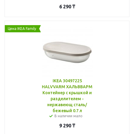
6 290
₸
Цена IKEA Family
IKEA 30497225
HALVVARM ХАЛЬВВАРМ
Контейнер с крышкой и
разделителем -
нержавеющ сталь/
бежевый 0.7 л
В наличии мало
9 290
₸