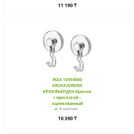
11 190
₸
IKEA 10454000
KROKFJORDEN
КРОКФЬЁРДЕН Крючок
с присоской -
оцинкованный
В наличии
10 390
₸