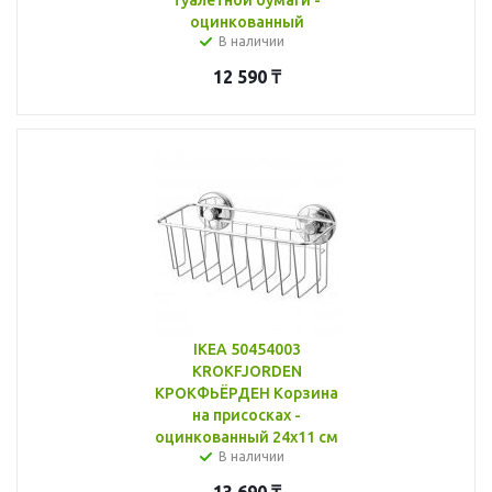
оцинкованный
В наличии
12 590
₸
IKEA 50454003
KROKFJORDEN
КРОКФЬЁРДЕН Корзина
на присосках -
оцинкованный 24x11 см
В наличии
13 690
₸