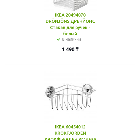
IKEA 20494878
DRÖNJÖNS ДРЁНЙОНС
Стакан для ручек -
белый
В наличии
1 490
₸
IKEA 60454012
KROKFJORDEN
КРОКФЬЁРДЕН Угловая