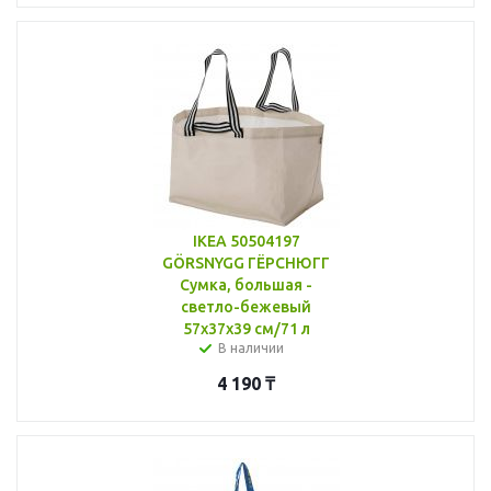
IKEA 50504197
GÖRSNYGG ГЁРСНЮГГ
Сумка, большая -
светло-бежевый
57x37x39 см/71 л
В наличии
4 190
₸