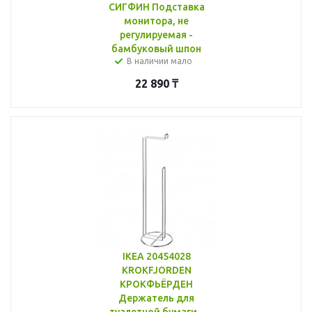
СИГФИН Подставка
монитора, не
регулируемая -
бамбуковый шпон
В наличии мало
22 890
₸
IKEA 20454028
KROKFJORDEN
КРОКФЬЁРДЕН
Держатель для
туалетной бумаги -