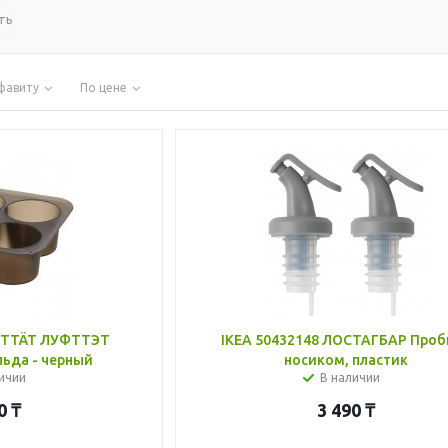
ть
фавиту
По цене
UFTTÄT ЛУФТТЭТ
IKEA 50432148 ЛОСТАГБАР Проб
ьда - черный
носиком, пластик
ичии
В наличии
0
₸
3 490
₸