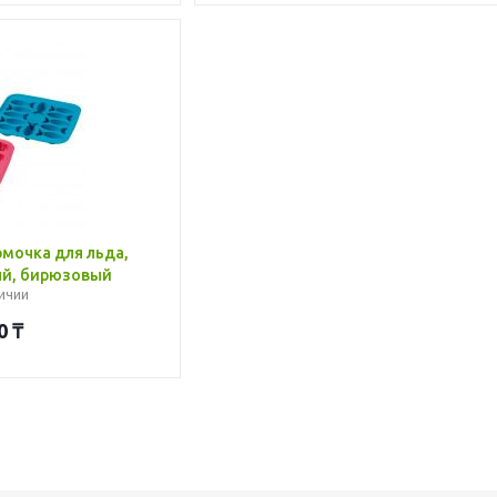
ый, бирюзовый
ичии
0
₸