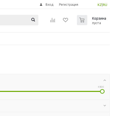
Вход
Регистрация
KZ
|
RU
0
Корзина
пуста
4800