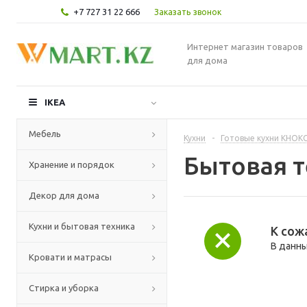
+7 727 31 22 666
Заказать звонок
Интернет магазин товаров
для дома
IKEA
Мебель
Кухни
-
Готовые кухни КНОК
Бытовая 
Хранение и порядок
Декор для дома
Кухни и бытовая техника
К сож
В данны
Кровати и матрасы
Стирка и уборка