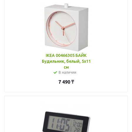
IKEA 00466305 БАЙК
Будильник, белый, 5x11
см
В наличии
7 490
₸