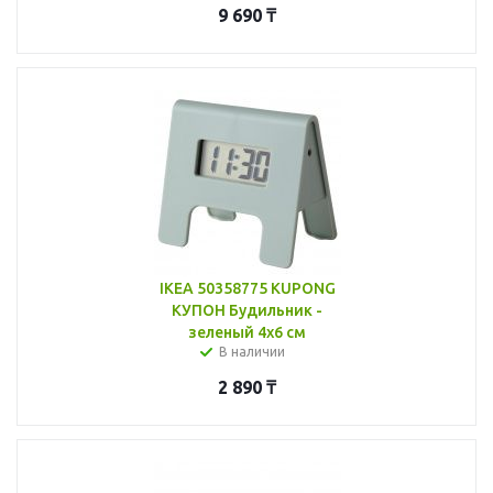
9 690
₸
IKEA 50358775 KUPONG
КУПОН Будильник -
зеленый 4x6 см
В наличии
2 890
₸