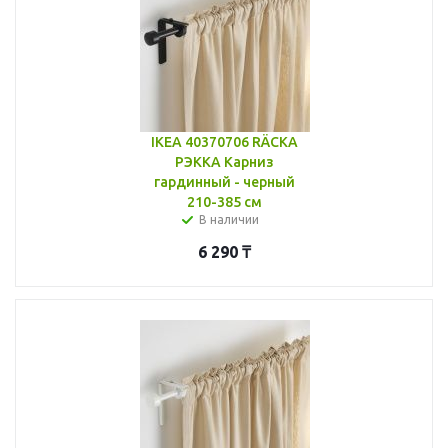
IKEA 40370706 RÄCKA
РЭККА Карниз
гардинный - черный
210-385 см
В наличии
6 290
₸