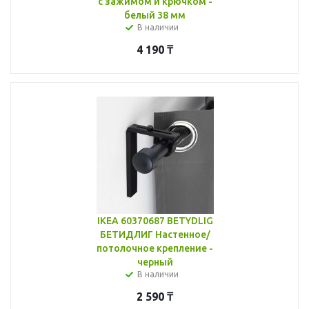
с зажимом и крючком -
белый 38 мм
В наличии
4 190
₸
IKEA 60370687 BETYDLIG
БЕТИДЛИГ Настенное/
потолочное крепление -
черный
В наличии
2 590
₸