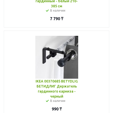
гардинный - белый 210-
385 см
В наличии
7 790
₸
IKEA 00370685 BETYDLIG
БЕТИДЛИГ Держатель
гардинного карниза -
черный
В наличии
990
₸