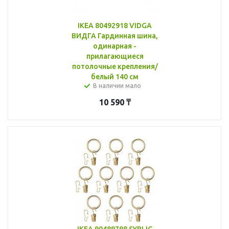
IKEA 80492918 VIDGA
ВИДГА Гардинная шина,
одинарная -
прилагающиеся
потолочные крепления/
белый 140 см
В наличии мало
10 590
₸
IKEA 90489798 SYRLIG