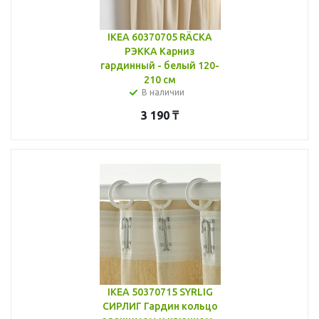
IKEA 60370705 RÄCKA
РЭККА Карниз
гардинный - белый 120-
210 см
В наличии
3 190
₸
IKEA 50370715 SYRLIG
СИРЛИГ Гардин кольцо