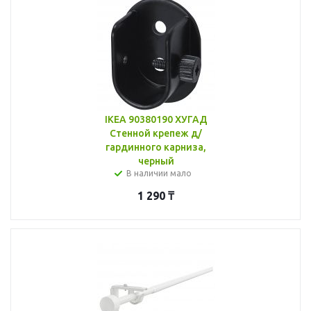
IKEA 90380190 ХУГАД
Стенной крепеж д/
гардинного карниза,
черный
В наличии мало
1 290
₸