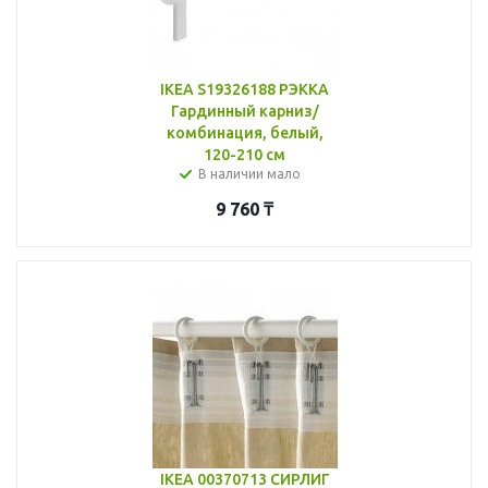
IKEA S19326188 РЭККА
Гардинный карниз/
комбинация, белый,
120-210 см
В наличии мало
9 760
₸
IKEA 00370713 СИРЛИГ