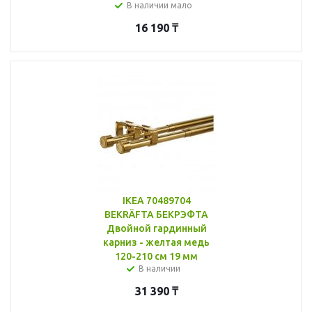
В наличии мало
16 190
₸
IKEA 70489704
BEKRÄFTA БЕКРЭФТА
Двойной гардинный
карниз - желтая медь
120-210 см 19 мм
В наличии
31 390
₸