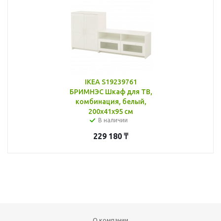
IKEA S19239761
БРИМНЭС Шкаф для ТВ,
комбинация, белый,
200x41x95 см
В наличии
229 180
₸
О компании