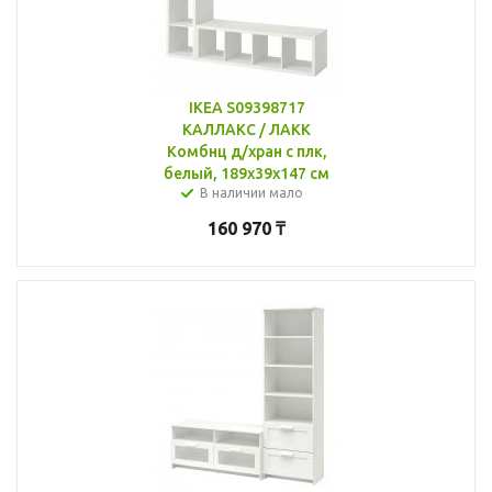
IKEA S09398717
КАЛЛАКС / ЛАКК
Комбнц д/хран с плк,
белый, 189x39x147 см
В наличии мало
160 970
₸