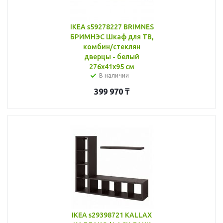
IKEA s59278227 BRIMNES
БРИМНЭС Шкаф для ТВ,
комбин/стеклян
дверцы - белый
276x41x95 см
В наличии
399 970
₸
IKEA s29398721 KALLAX