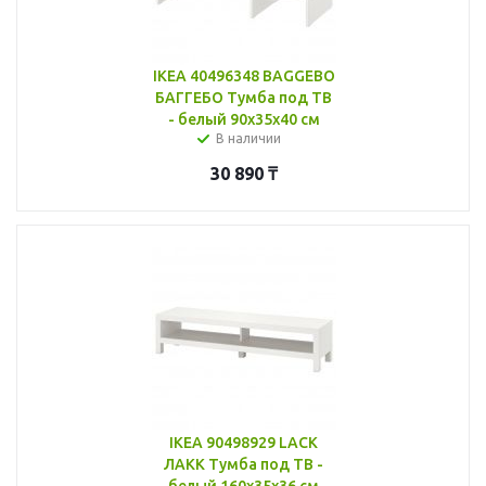
IKEA 40496348 BAGGEBO
БАГГЕБО Тумба под ТВ
- белый 90x35x40 см
В наличии
30 890
₸
IKEA 90498929 LACK
ЛАКК Тумба под ТВ -
белый 160x35x36 см