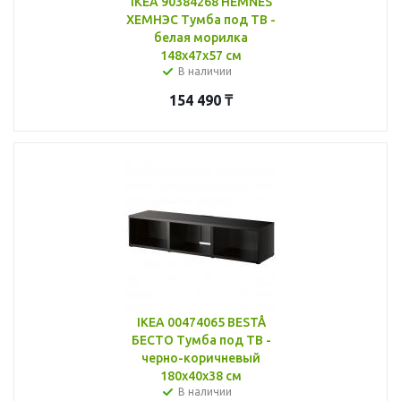
IKEA 90384268 HEMNES
ХЕМНЭС Тумба под ТВ -
белая морилка
148x47x57 см
В наличии
154 490
₸
IKEA 00474065 BESTÅ
БЕСТО Тумба под ТВ -
черно-коричневый
180x40x38 см
В наличии