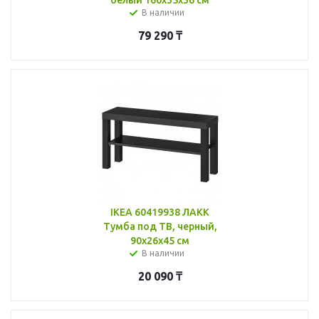
В наличии
79 290
₸
IKEA 60419938 ЛАКК
Тумба под ТВ, черный,
90x26x45 см
В наличии
20 090
₸