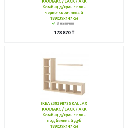
КАЛЛАКС / LACK ЛАКК
Комбнц д/хран с плк -
черно-коричневый
189x39x147 см
В наличии
178 870
₸
IKEA s39398725 KALLAX
КАЛЛАКС / LACK ЛАКК
Комбнц д/хран с плк -
под беленый дуб
189x39x147 см