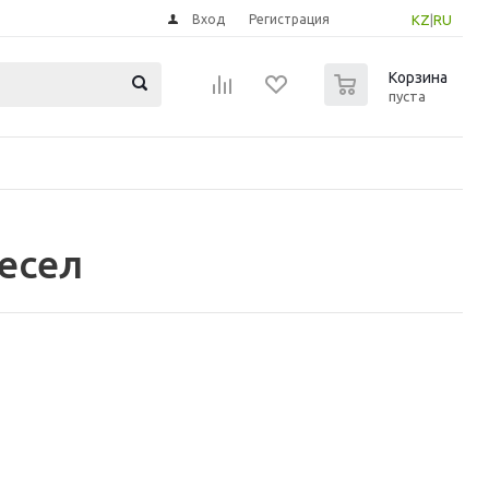
Вход
Регистрация
KZ
|
RU
0
Корзина
пуста
есел