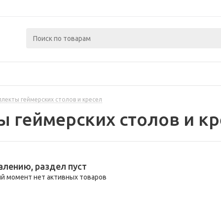
лекты геймерских столов и кресел
 геймерских столов и кр
алению, раздел пуст
й момент нет активных товаров