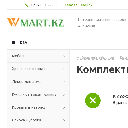
+7 727 31 22 666
Заказать звонок
Интернет магазин товаров
для дома
IKEA
Мебель
Мебель для геймеров
-
Комп
Комплекты
Хранение и порядок
Декор для дома
Кухни и бытовая техника
К сож
В данны
Кровати и матрасы
Стирка и уборка