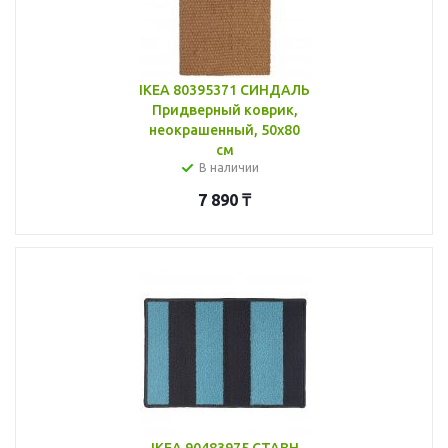
IKEA 80395371 СИНДАЛЬ
Придверный коврик,
неокрашенный, 50x80
см
В наличии
7 890
₸
IKEA 90483975 СТАВН