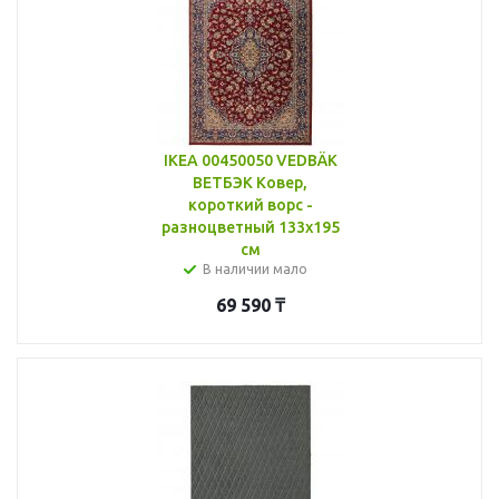
IKEA 00450050 VEDBÄK
ВЕТБЭК Ковер,
короткий ворс -
разноцветный 133x195
см
В наличии мало
69 590
₸