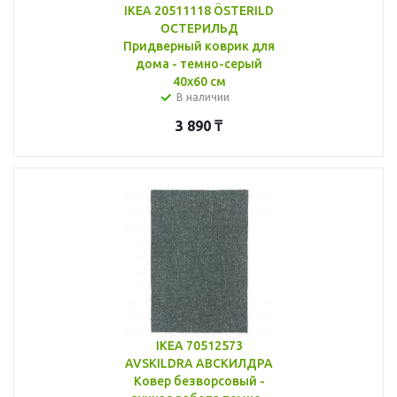
IKEA 20511118 ÖSTERILD
ОСТЕРИЛЬД
Придверный коврик для
дома - темно-серый
40x60 см
В наличии
3 890
₸
IKEA 70512573
AVSKILDRA АВСКИЛДРА
Ковер безворсовый -