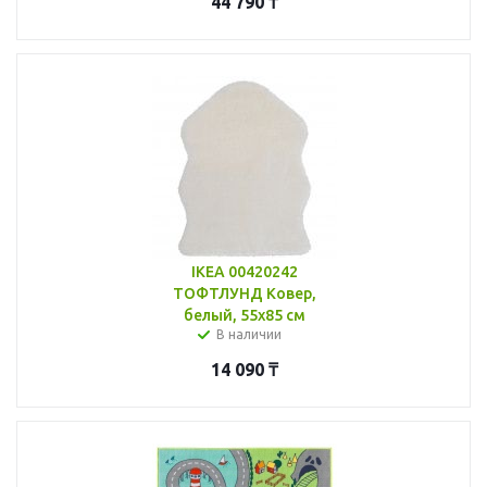
44 790
₸
IKEA 00420242
ТОФТЛУНД Ковер,
белый, 55x85 см
В наличии
14 090
₸