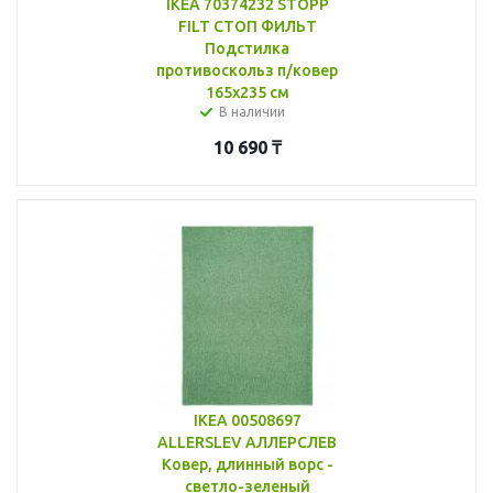
IKEA 70374232 STOPP
FILT СТОП ФИЛЬТ
Подстилка
противоскольз п/ковер
165x235 см
В наличии
10 690
₸
IKEA 00508697
ALLERSLEV АЛЛЕРСЛЕВ
Ковер, длинный ворс -
светло-зеленый