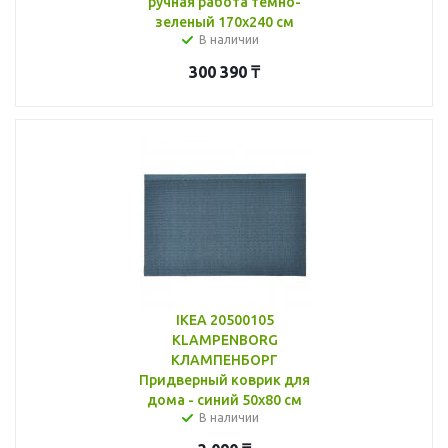
ручная работа темно-
зеленый 170x240 см
В наличии
300 390
₸
IKEA 20500105
KLAMPENBORG
КЛАМПЕНБОРГ
Придверный коврик для
дома - синий 50x80 см
В наличии