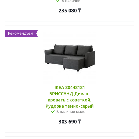
В наличии
235 080
₸
Рекомендуем
IKEA 80448181
БРИССУНД Диван-
кровать с козеткой,
Рудорна темно-серый
В наличии мало
303 690
₸