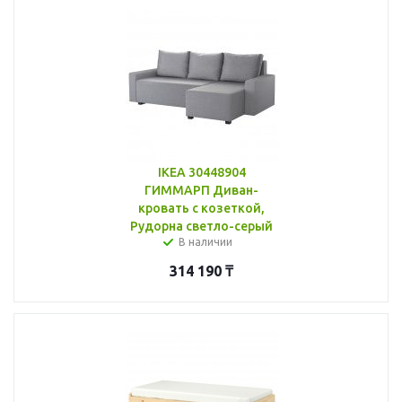
IKEA 30448904
ГИММАРП Диван-
кровать с козеткой,
Рудорна светло-серый
В наличии
314 190
₸