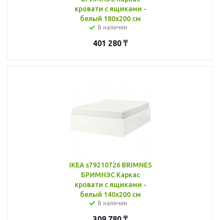
кровати с ящиками -
белый 180x200 см
В наличии
401 280
₸
IKEA s79210726 BRIMNES
БРИМНЭС Каркас
кровати с ящиками -
белый 140x200 см
В наличии
309 780
₸