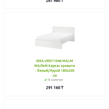
267 980
₸
IKEA s99211046 MALM
МАЛЬМ Каркас кровати
- белый/Лурой 180x200
см
В наличии
291 160
₸