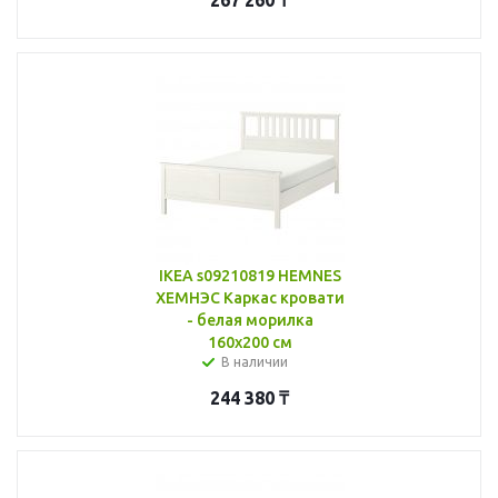
IKEA s09210819 HEMNES
ХЕМНЭС Каркас кровати
- белая морилка
160x200 см
В наличии
244 380
₸