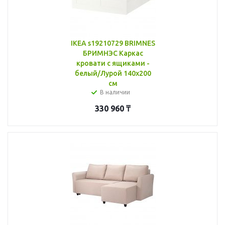
IKEA s19210729 BRIMNES
БРИМНЭС Каркас
кровати с ящиками -
белый/Лурой 140x200
см
В наличии
330 960
₸