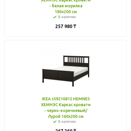
- белая морилка
180x200 см
В наличии
257 980
₸
IKEA s59210812 HEMNES
ХЕМНЭС Каркас кровати
- черно-коричневый/
Лурой 160x200 см
В наличии
267 260
₸