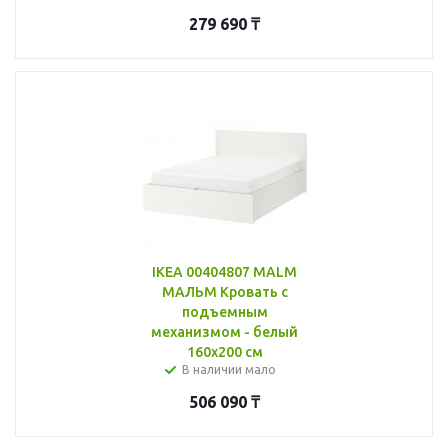
279 690
₸
IKEA 00404807 MALM
МАЛЬМ Кровать с
подъемным
механизмом - белый
160x200 см
В наличии мало
506 090
₸