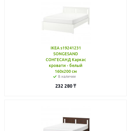
IKEA s19241231
SONGESAND
СОНГЕСАНД Каркас
кровати - белый
160x200 см
В наличии
232 280
₸