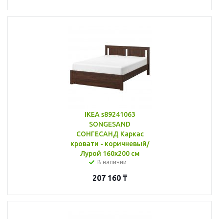
IKEA s89241063
SONGESAND
СОНГЕСАНД Каркас
кровати - коричневый/
Лурой 160x200 см
В наличии
207 160
₸