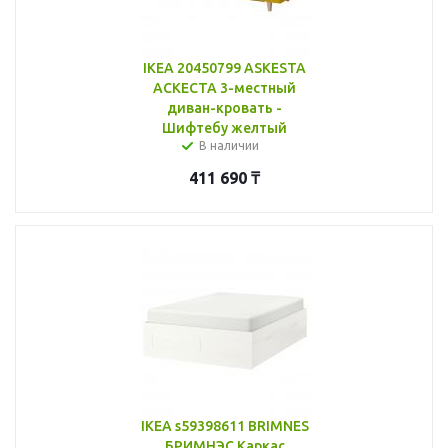
IKEA 20450799 ASKESTA
АСКЕСТА 3-местный
диван-кровать -
Шифтебу желтый
В наличии
411 690
₸
IKEA s59398611 BRIMNES
БРИМНЭС Каркас