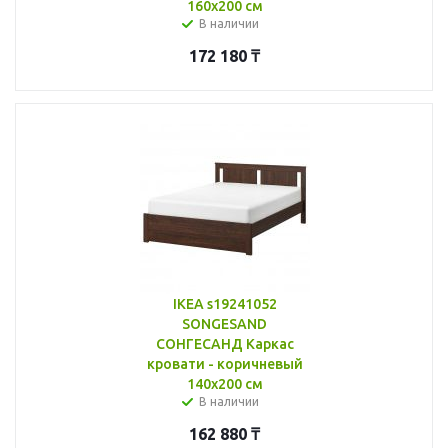
160x200 см
В наличии
172 180
₸
IKEA s19241052
SONGESAND
СОНГЕСАНД Каркас
кровати - коричневый
140x200 см
В наличии
162 880
₸