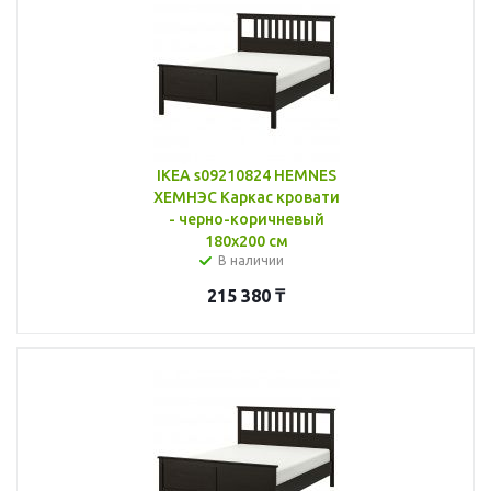
IKEA s09210824 HEMNES
ХЕМНЭС Каркас кровати
- черно-коричневый
180x200 см
В наличии
215 380
₸