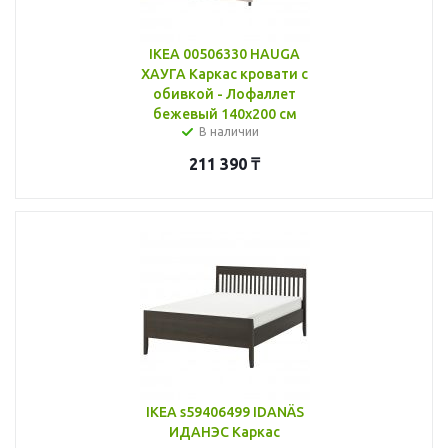
IKEA 00506330 HAUGA
ХАУГА Каркас кровати с
обивкой - Лофаллет
бежевый 140x200 см
В наличии
211 390
₸
IKEA s59406499 IDANÄS
ИДАНЭС Каркас