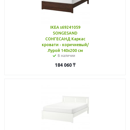
IKEA s69241059
SONGESAND
СОНГЕСАНД Каркас
кровати - коричневый/
Лурой 140x200 см
В наличии
184 060
₸