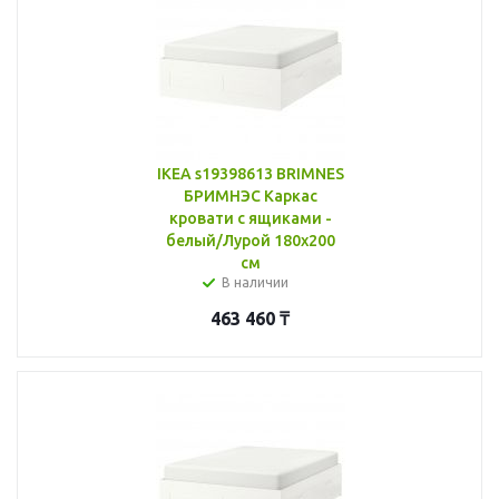
IKEA s19398613 BRIMNES
БРИМНЭС Каркас
кровати с ящиками -
белый/Лурой 180x200
см
В наличии
463 460
₸