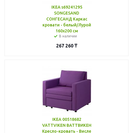
IKEA s69241295
SONGESAND
СОНГЕСАНД Каркас
кровати - белый/Лурой
160x200 см
В наличии
267 260
₸
IKEA 00518682
VATTVIKEN ВАТТВИКЕН
Кресло-кровать - Висле