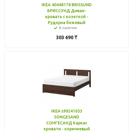
IKEA 40448178 BRISSUND
БРИССУНД Диван-
кровать с козеткой -
Рудорна бежевый
В наличии
303 690
₸
IKEA s99241053
SONGESAND
СОНГЕСАНД Каркас
кровати - коричневый