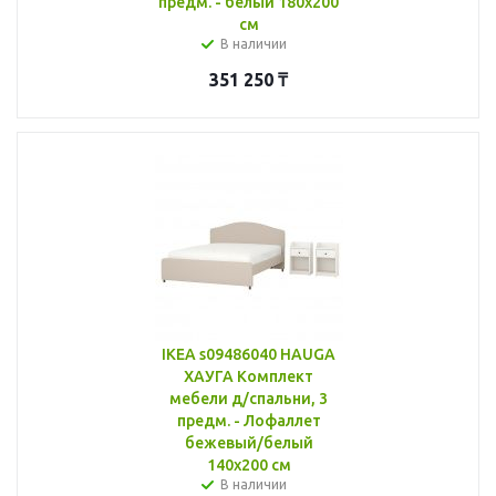
предм. - белый 180x200
см
В наличии
351 250
₸
IKEA s09486040 HAUGA
ХАУГА Комплект
мебели д/спальни, 3
предм. - Лофаллет
бежевый/белый
140x200 см
В наличии