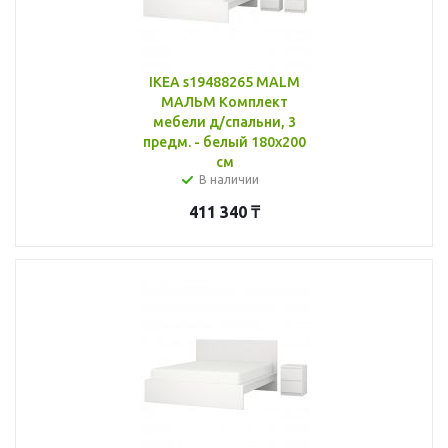
IKEA s19488265 MALM
МАЛЬМ Комплект
мебели д/спальни, 3
предм. - белый 180x200
см
В наличии
411 340
₸