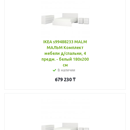
IKEA s99488233 MALM
МАЛЬМ Комплект
мебели д/спальни, 4
предм. - белый 180x200
см
В наличии
679 230
₸