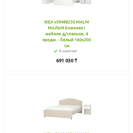
IKEA s59488230 MALM
МАЛЬМ Комплект
мебели д/спальни, 4
предм. - белый 160x200
см
В наличии
691 030
₸