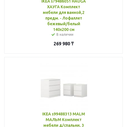
IKEA s79486051 HAUGA
ХАУГА Комплект
мебели для ванной,2
предм. - Лофаллет
бежевый/белый
140x200 см
В наличии
269 980
₸
IKEA s99488313 MALM
МАЛЬМ Комплект
мебели д/спальни, 3