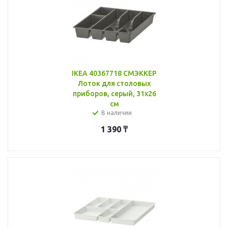
IKEA 40367718 СМЭККЕР
Лоток для столовых
приборов, серый, 31x26
см
В наличии
1 390
₸