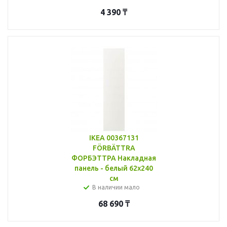
4 390
₸
IKEA 00367131
FÖRBÄTTRA
ФОРБЭТТРА Накладная
панель - белый 62x240
см
В наличии мало
68 690
₸