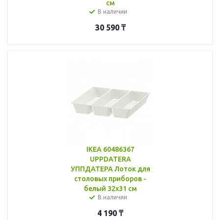
см
В наличии
30 590
₸
IKEA 60486367
UPPDATERA
УППДАТЕРА Лоток для
столовых приборов -
белый 32x31 см
В наличии
4 190
₸