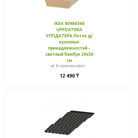
IKEA 80486366
UPPDATERA
УППДАТЕРА Лоток д/
кухонных
принадлежностей -
светлый бамбук 20x50
см
В наличии мало
12 490
₸