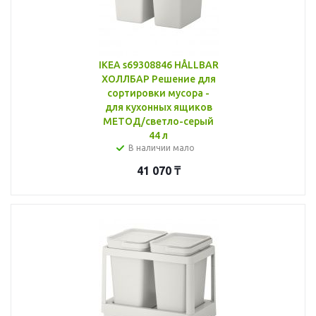
IKEA s69308846 HÅLLBAR
ХОЛЛБАР Решение для
сортировки мусора -
для кухонных ящиков
МЕТОД/светло-серый
44 л
В наличии мало
41 070
₸