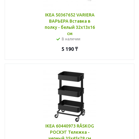
IKEA 50367652 VARIERA
ВАРЬЕРА Вставка в
полку - белый 32x13x16
см
В наличии
5 190
₸
IKEA 60440973 RÅSKOG
РОСКУГ Тележка -
черный 35x45x78 см