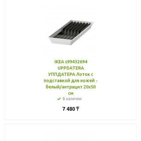
IKEA s99432694
UPPDATERA
УППДАТЕРА Лоток с
подставкой для ножей -
белый/антрацит 20x50
см
В наличии
7 480
₸