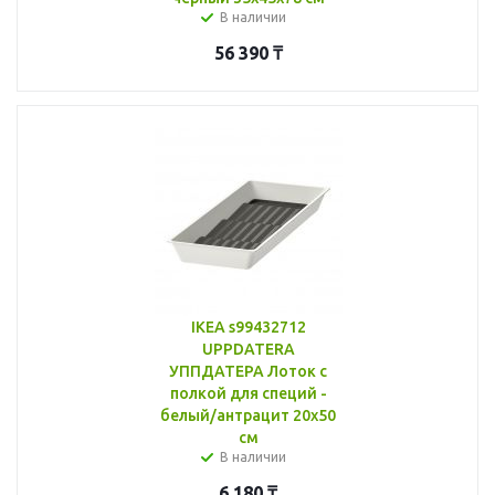
В наличии
56 390
₸
IKEA s99432712
UPPDATERA
УППДАТЕРА Лоток с
полкой для специй -
белый/антрацит 20x50
см
В наличии
6 180
₸