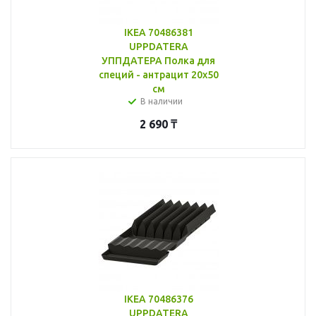
IKEA 70486381
UPPDATERA
УППДАТЕРА Полка для
специй - антрацит 20x50
см
В наличии
2 690
₸
IKEA 70486376
UPPDATERA