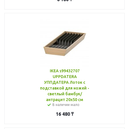
IKEA s99432707
UPPDATERA
УППДАТЕРА Лоток с
подставкой для ножей -
светлый бамбук/
антрацит 20x50 см
В наличии мало
16 480
₸