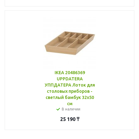
IKEA 20486369
UPPDATERA
УППДАТЕРА Лоток для
столовых приборов -
светлый бамбук 32x50
см
В наличии
25 190
₸