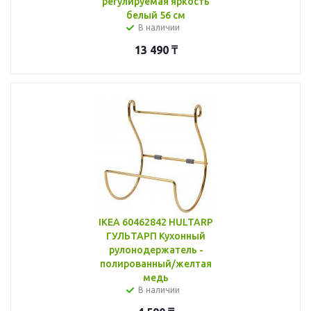
регулируемая яркость
белый 56 см
В наличии
13 490
₸
IKEA 60462842 HULTARP
ГУЛЬТАРП Кухонный
рулонодержатель -
полированный/желтая
медь
В наличии