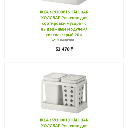
IKEA s19308815 HÅLLBAR
ХОЛЛБАР Решение для
сортировки мусора - с
выдвижным модулем/
светло-серый 20 л
В наличии
53 470
₸
IKEA s59308818 HÅLLBAR
ХОЛЛБАР Решение для