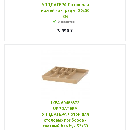
УППДАТЕРА Лоток для
ножей - антрацит 20x50
см
В наличии
3 990
₸
IKEA 60486372
UPPDATERA
УППДАТЕРА Лоток для
столовых приборов -
светлый бамбук 52x50