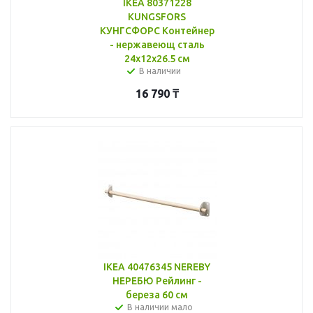
IKEA 80371228
KUNGSFORS
КУНГСФОРС Контейнер
- нержавеющ сталь
24x12x26.5 см
В наличии
16 790
₸
IKEA 40476345 NEREBY
НЕРЕБЮ Рейлинг -
береза 60 см
В наличии мало