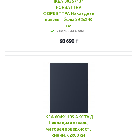
IKEA 00367131
FÖRBÄTTRA
ФОРБЭТТРА Накладная
панель - белый 62x240
см
В наличии мало
68 690
₸
IKEA 60491199 АКСТАД
Накладная панель,
матовая поверхность
синий, 62x80 см