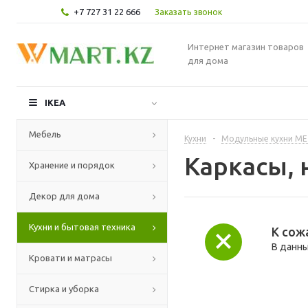
+7 727 31 22 666
Заказать звонок
Интернет магазин товаров
для дома
IKEA
Мебель
Кухни
-
Модульные кухни М
Каркасы,
Хранение и порядок
Декор для дома
Кухни и бытовая техника
К сож
В данны
Кровати и матрасы
Стирка и уборка