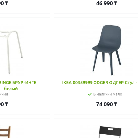
90
₸
46 990
₸
RINGE БРУР-ИНГЕ
IKEA 00359999 ODGER ОДГЕР Стул -
 - белый
ичии
В наличии мало
90
₸
74 090
₸