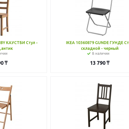
BY КАУСТБИ Стул -
IKEA 10360879 GUNDE ГУНДЕ Ст
,антик
складной - черный
ичии
В наличии
90
₸
13 790
₸