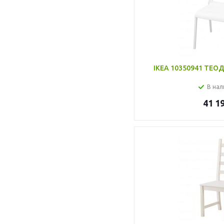
IKEA 10350941 ТЕОД
В нал
41 1