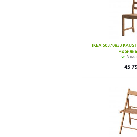
IKEA 60370833 KAUST
морилка
В нал
45 7