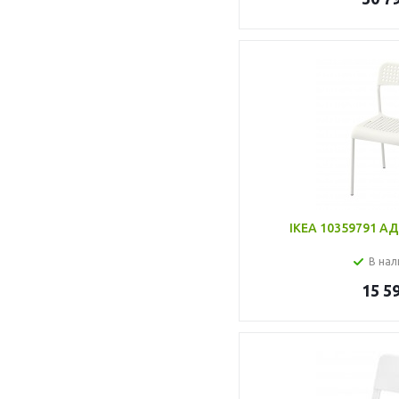
IKEA 10359791 АД
В нал
15 5