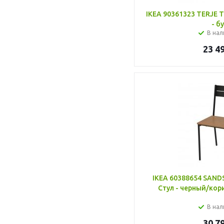
IKEA 90361323 TERJE 
- б
В нал
23 4
IKEA 60388654 SAN
Стул - черный/кор
В нал
30 7