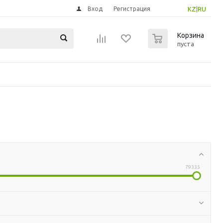
Вход
Регистрация
KZ
|
RU
0
Корзина
пуста
79335