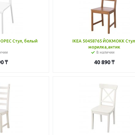
ОРЕС Стул, белый
IKEA 50458765 ЙОКМОКК Стул
морилка,антик
ичии
В наличии
90
₸
40 890
₸