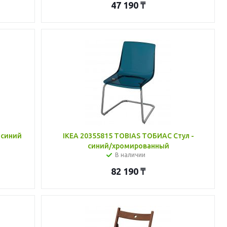
47 190
₸
 синий
IKEA 20355815 TOBIAS ТОБИАС Стул -
синий/хромированный
В наличии
82 190
₸