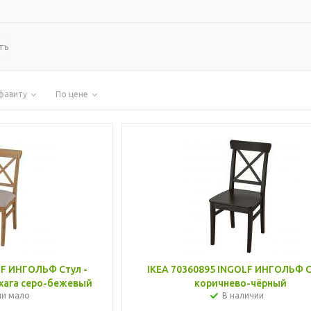
ть
фавиту
По цене
LF ИНГОЛЬФ Стул -
IKEA 70360895 INGOLF ИНГОЛЬФ С
хага серо-бежевый
коричнево-чёрный
ии мало
В наличии