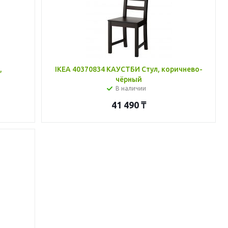
,
IKEA 40370834 КАУСТБИ Стул, коричнево-
чёрный
В наличии
41 490
₸