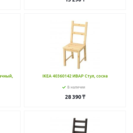
ачный,
IKEA 40360142 ИВАР Стул, сосна
В наличии
28 390
₸