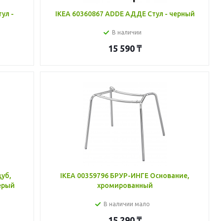
ул -
IKEA 60360867 ADDE АДДЕ Стул - черный
В наличии
15 590
₸
дуб,
IKEA 00359796 БРУР-ИНГЕ Основание,
ерый
хромированный
В наличии мало
15 290
₸