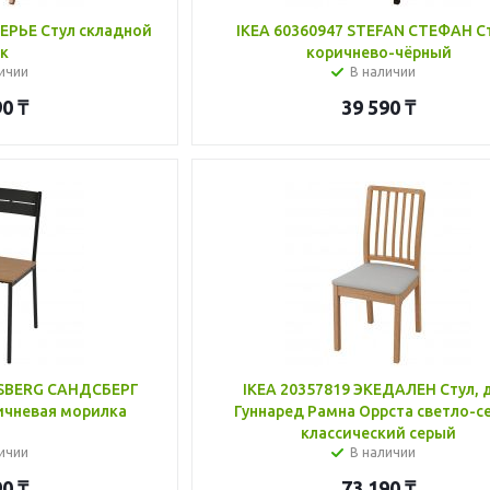
ТЕРЬЕ Стул складной
IKEA 60360947 STEFAN СТЕФАН Ст
ук
коричнево-чёрный
ичии
В наличии
90
₸
39 590
₸
DSBERG САНДСБЕРГ
IKEA 20357819 ЭКЕДАЛЕН Стул, 
ичневая морилка
Гуннаред Рамна Оррста светло-с
классический серый
ичии
В наличии
90
₸
73 190
₸