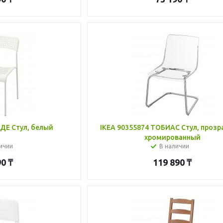
ДЕ Стул, белый
IKEA 90355874 ТОБИАС Стул, прозр
хромированный
ичии
В наличии
90
₸
119 890
₸