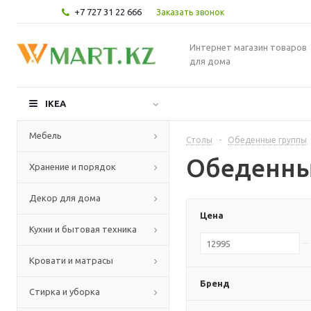
+7 727 31 22 666
Заказать звонок
Интернет магазин товаров
для дома
IKEA
Мебель
Столы
-
Обеденные группы
Обеденны
Хранение и порядок
Декор для дома
Цена
Кухни и бытовая техника
Кровати и матрасы
Бренд
Стирка и уборка