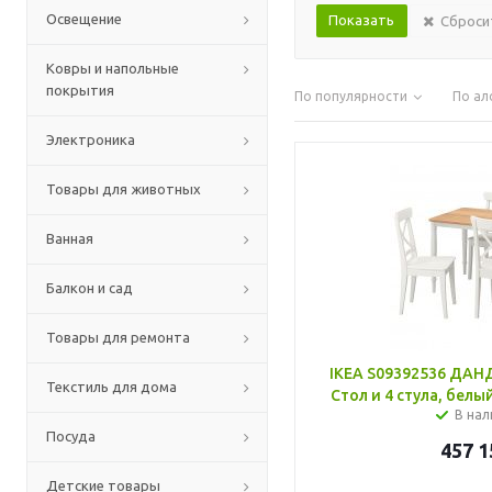
Освещение
Сброси
Ковры и напольные
покрытия
По популярности
По ал
Электроника
Товары для животных
Ванная
Балкон и сад
Товары для ремонта
IKEA S09392536 ДА
Текстиль для дома
Стол и 4 стула, белы
В нал
Посуда
457 1
Детские товары