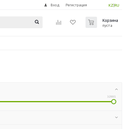
Вход
Регистрация
KZ
|
RU
0
Корзина
пуста
32995