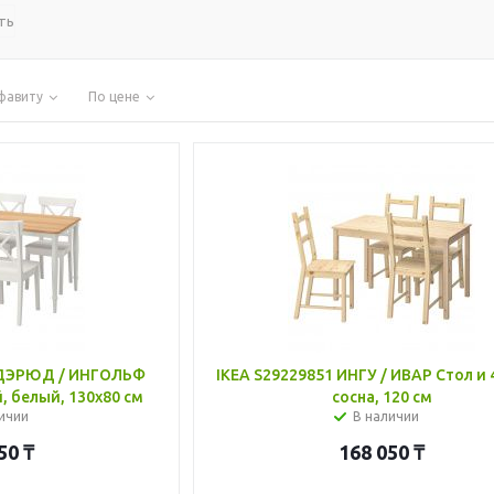
ть
фавиту
По цене
НДЭРЮД / ИНГОЛЬФ
IKEA S29229851 ИНГУ / ИВАР Стол и 4
й, белый, 130x80 см
сосна, 120 см
ичии
В наличии
50
₸
168 050
₸