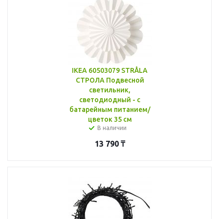
IKEA 60503079 STRÅLA
СТРОЛА Подвесной
светильник,
светодиодный - с
батарейным питанием/
цветок 35 см
В наличии
13 790
₸