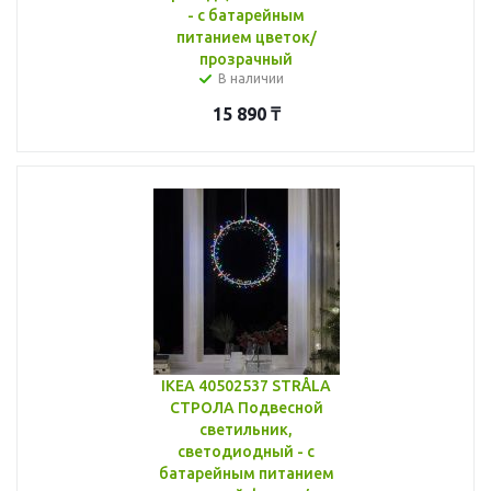
- с батарейным
питанием цветок/
прозрачный
В наличии
15 890
₸
IKEA 40502537 STRÅLA
СТРОЛА Подвесной
светильник,
светодиодный - с
батарейным питанием