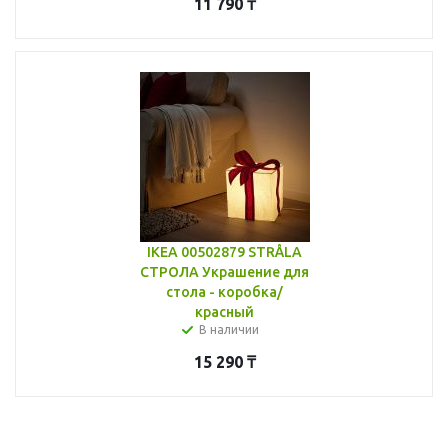
11 790
₸
IKEA 00502879 STRÅLA
СТРОЛА Украшение для
стола - коробка/
красный
В наличии
15 290
₸