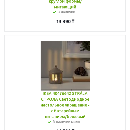
круглой формы/
мигающий
В наличии
13 390
₸
IKEA 40476642 STRÅLA
СТРОЛА Светодиодное
настольное украшение -
с батарейным
питанием/бежевый
В наличии мало