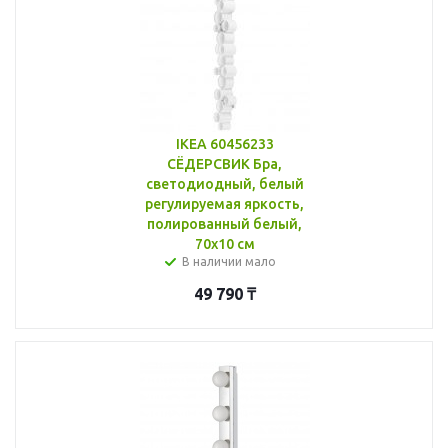
IKEA 60456233
СЁДЕРСВИК Бра,
светодиодный, белый
регулируемая яркость,
полированный белый,
70x10 см
В наличии мало
49 790
₸