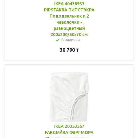
IKEA 40438933
PIPSTÄKRA ПИПСТЭКРА
Пододеяльник и 2
наволочки -
разноцветный
200x200/50x70 см
В наличии
30 790
₸
IKEA 20353557
FÄRGMÅRA ФЭРГМОРА