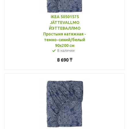
IKEA 50501575
JÄTTEVALLMO
ЙЭТТЕВАЛЛМО
Простыня натяжная -
темно-синий/белый
90x200 см
В наличии
8 690
₸