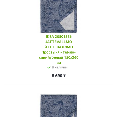
IKEA 20501586
JÄTTEVALLMO
ЙЭТТЕВАЛЛМО
Простыня - темно-
синий/белый 150x260
см
В наличии
8 690
₸