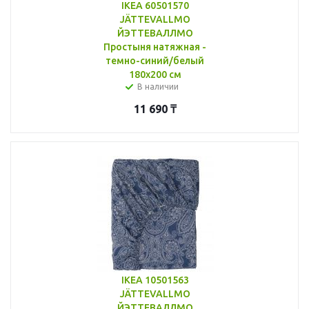
IKEA 60501570
JÄTTEVALLMO
ЙЭТТЕВАЛЛМО
Простыня натяжная -
темно-синий/белый
180x200 см
В наличии
11 690
₸
IKEA 10501563
JÄTTEVALLMO
ЙЭТТЕВАЛЛМО