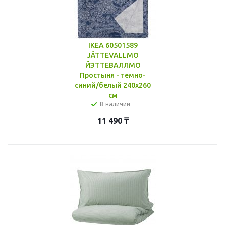
IKEA 60501589
JÄTTEVALLMO
ЙЭТТЕВАЛЛМО
Простыня - темно-
синий/белый 240x260
см
В наличии
11 490
₸