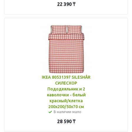
22 390
₸
IKEA 80531397 SILESHÅR
СИЛЕСХОР
Пододеяльник и 2
наволочки - белый
красный/клетка
200x200/50x70 см
В наличии мало
28 590
₸