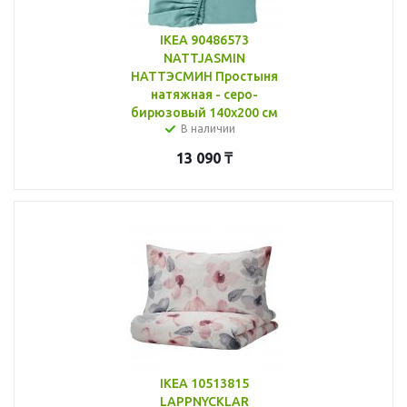
IKEA 90486573
NATTJASMIN
НАТТЭСМИН Простыня
натяжная - серо-
бирюзовый 140x200 см
В наличии
13 090
₸
IKEA 10513815
LAPPNYCKLAR