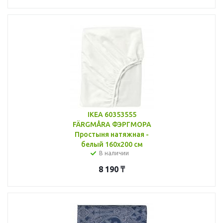
IKEA 60353555
FÄRGMÅRA ФЭРГМОРА
Простыня натяжная -
белый 160x200 см
В наличии
8 190
₸