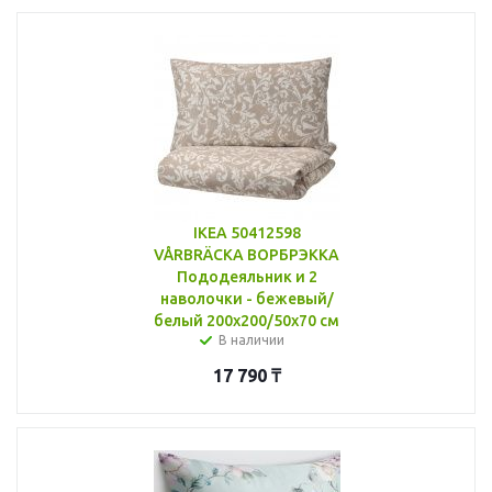
IKEA 50412598
VÅRBRÄCKA ВОРБРЭККА
Пододеяльник и 2
наволочки - бежевый/
белый 200x200/50x70 см
В наличии
17 790
₸