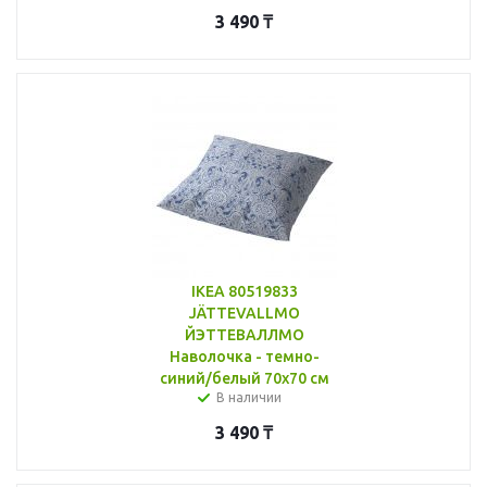
3 490
₸
IKEA 80519833
JÄTTEVALLMO
ЙЭТТЕВАЛЛМО
Наволочка - темно-
синий/белый 70x70 см
В наличии
3 490
₸