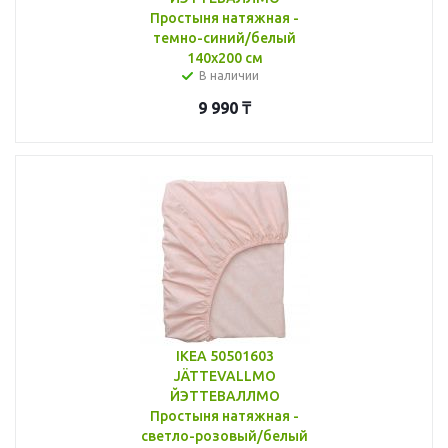
Простыня натяжная -
темно-синий/белый
140x200 см
В наличии
9 990
₸
IKEA 50501603
JÄTTEVALLMO
ЙЭТТЕВАЛЛМО
Простыня натяжная -
светло-розовый/белый