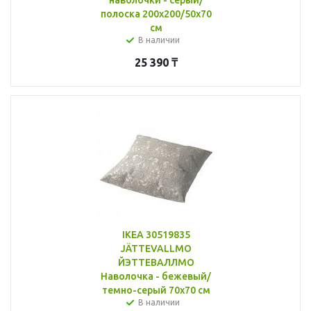
полоска 200x200/50x70
см
В наличии
25 390
₸
IKEA 30519835
JÄTTEVALLMO
ЙЭТТЕВАЛЛМО
Наволочка - бежевый/
темно-серый 70x70 см
В наличии