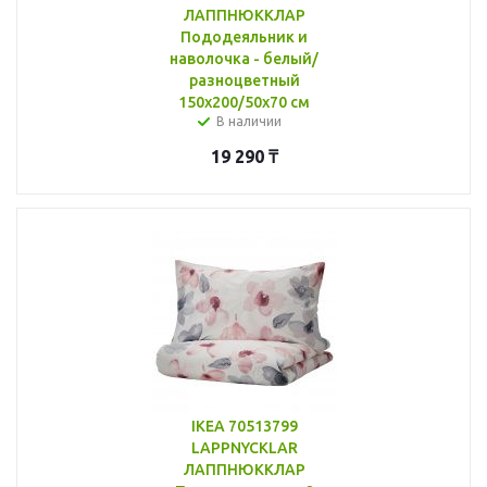
ЛАППНЮККЛАР
Пододеяльник и
наволочка - белый/
разноцветный
150x200/50x70 см
В наличии
19 290
₸
IKEA 70513799
LAPPNYCKLAR
ЛАППНЮККЛАР