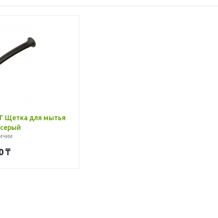
Г Щетка для мытья
 серый
ичии
0
₸