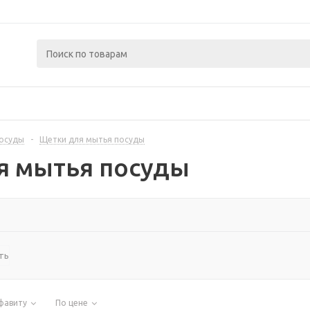
посуды
-
Щетки для мытья посуды
я мытья посуды
ть
фавиту
По цене