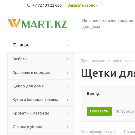
+7 727 31 22 666
Заказать звонок
Интернет магазин товаров
для дома
IKEA
Мебель
Принадлежности для мытья 
Щетки дл
Хранение и порядок
Декор для дома
Бренд
Кухни и бытовая техника
Сброси
Кровати и матрасы
Стирка и уборка
По популярности
По ал