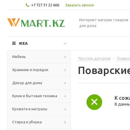
+7 727 31 22 666
Заказать звонок
Интернет магазин товаров
для дома
IKEA
Мебель
Текстиль для кухни
-
Поварс
Поварски
Хранение и порядок
Декор для дома
Кухни и бытовая техника
К сож
В данны
Кровати и матрасы
Стирка и уборка