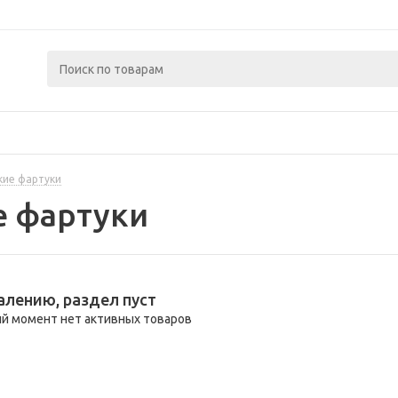
кие фартуки
е фартуки
алению, раздел пуст
й момент нет активных товаров