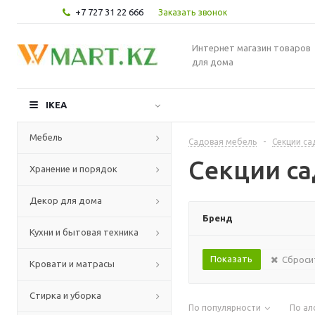
+7 727 31 22 666
Заказать звонок
Интернет магазин товаров
для дома
IKEA
Мебель
Садовая мебель
-
Секции са
Секции с
Хранение и порядок
Декор для дома
Бренд
Кухни и бытовая техника
Сброси
Кровати и матрасы
Стирка и уборка
По популярности
По ал