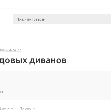
довых диванов
адовых диванов
ть
фавиту
По цене