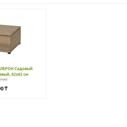
ОЛЛЕРОН Садовый
евый, 62x62 см
ичии
90
₸