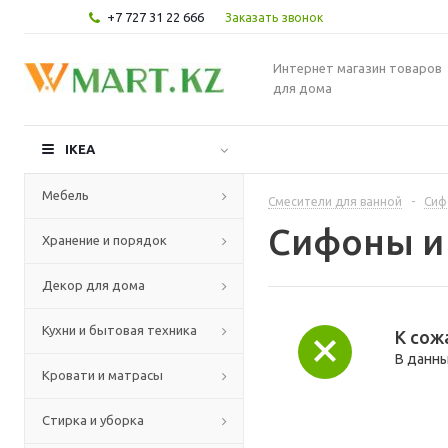
+7 727 31 22 666
Заказать звонок
Интернет магазин товаров
для дома
IKEA
Мебель
Смесители для ванной
-
Сиф
Сифоны и
Хранение и порядок
Декор для дома
Кухни и бытовая техника
К сож
В данны
Кровати и матрасы
Стирка и уборка