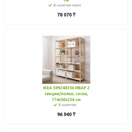
В наличии мало
78 070
₸
IKEA S99248356 ИВАР 2
секции/полки, сосна,
174x50x226 см
В наличии
96 940
₸