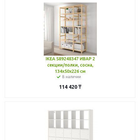
IKEA S89248347 ИВАР 2
секции/полки, сосна,
134x50x226 см
В наличии
114 420
₸