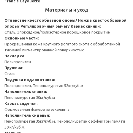
Francis Cayouette
Материалы и уход
Отверстие крестообразной опоры/ Ножка крестообразной
опоры/ Регулировочный рычаг/ Каркас спинки:
Сталь, Эпоксидное/полиэстерное порошковое покрытие
Основные части:
Прокрашенная кожа крупного рогатого скота с обработанной
тисненой пигментированной поверхностью
Накладка:
Полипропилен
Пружина:
Сталь
Подушка подлокотника:
Полипропилен, Пенополиуретан 52кг/куб.м
Наполнитель спинки:
Пенополиуретан 30кг/куб.м
Каркас сиденья:
Формованная фанера из эвкалипта
Наполнитель сиденья:
Пенополиуретан 35кг/куб.м, Пенополиуретан с эффектом памяти
50 кг/куб.м.
Молния: