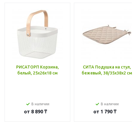
РИСАТОРП Корзина,
СИТА Подушка на стул,
белый, 25x26x18 см
бежевый, 38/35x38x2 см
В наличии
В наличии
от
8 890 ₸
от
1 790 ₸