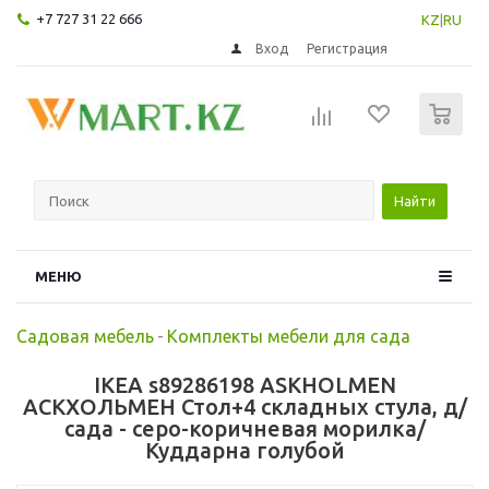
+7 727 31 22 666
KZ
|
RU
Вход
Регистрация
0
Найти
МЕНЮ
Садовая мебель
-
Комплекты мебели для сада
IKEA s89286198 ASKHOLMEN
АСКХОЛЬМЕН Стол+4 складных стула, д/
сада - серо-коричневая морилка/
Куддарна голубой