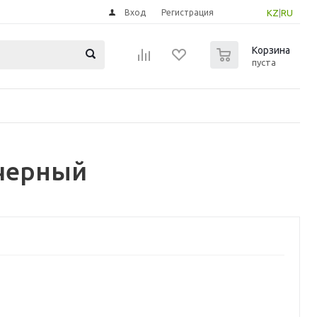
Вход
Регистрация
KZ
|
RU
0
Корзина
пуста
 черный