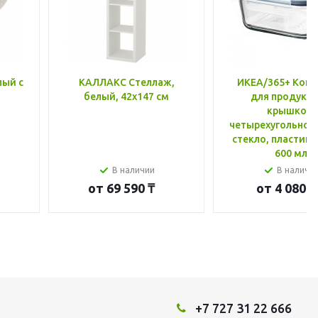
лый с
КАЛЛАКС Стеллаж,
ИКЕА/365+ Конт
белый, 42x147 см
для продукто
крышкой,
четырехугольной
стекло, пластик 
600 мл
В наличии
В наличи
от
69 590 ₸
от
4 080 ₸
+7 727 31 22 666