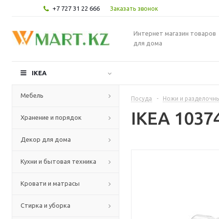
+7 727 31 22 666
Заказать звонок
Интернет магазин товаров
для дома
IKEA
Мебель
Посуда
-
Ножи и разделочн
IKEA 1037
Хранение и порядок
Декор для дома
Кухни и бытовая техника
Кровати и матрасы
Стирка и уборка