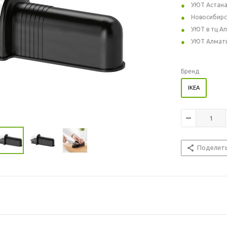
УЮТ Астан
Новосибирс
УЮТ в тц А
УЮТ Алмат
Бренд
IKEA
Поделит