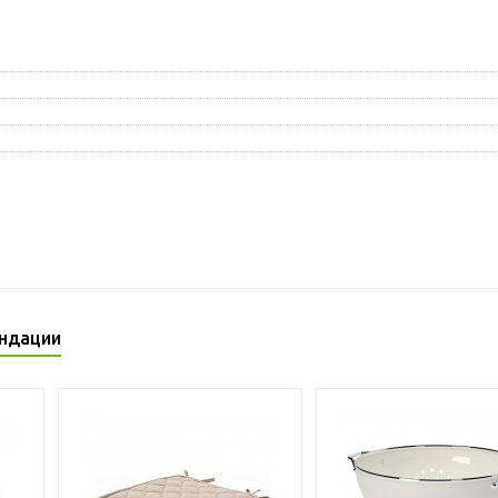
ндации