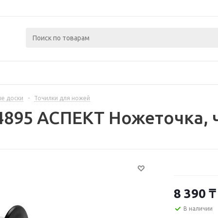
ые доски
-
Точилки для ножей
4895 АСПЕКТ Ножеточка,
8 390
₸
В наличии